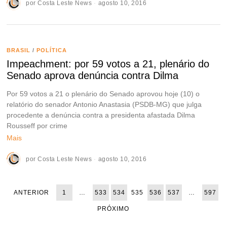
por
Costa Leste News
agosto 10, 2016
BRASIL
/
POLÍTICA
Impeachment: por 59 votos a 21, plenário do
Senado aprova denúncia contra Dilma
Por 59 votos a 21 o plenário do Senado aprovou hoje (10) o
relatório do senador Antonio Anastasia (PSDB-MG) que julga
procedente a denúncia contra a presidenta afastada Dilma
Rousseff por crime
Mais
por
Costa Leste News
agosto 10, 2016
ANTERIOR
1
…
533
534
535
536
537
…
597
PRÓXIMO