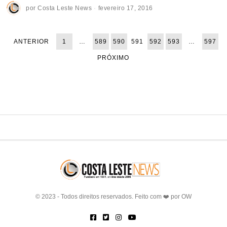
por
Costa Leste News
fevereiro 17, 2016
ANTERIOR
1
…
589
590
591
592
593
…
597
PRÓXIMO
© 2023 - Todos direitos reservados. Feito com ❤️ por
OW