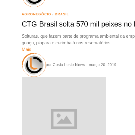
AGRONEGÓCIO
/
BRASIL
CTG Brasil solta 570 mil peixes no
Solturas, que fazem parte de programa ambiental da em
guaçu, piapara e curimbatá nos reservatórios
Mais
por
Costa Leste News
março 20, 2019