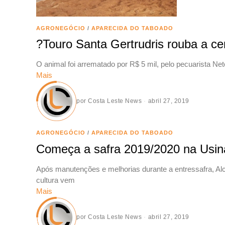
AGRONEGÓCIO
/
APARECIDA DO TABOADO
?Touro Santa Gertrudris rouba a c
O animal foi arrematado por R$ 5 mil, pelo pecuarista Net
Mais
por
Costa Leste News
abril 27, 2019
AGRONEGÓCIO
/
APARECIDA DO TABOADO
Começa a safra 2019/2020 na Usina 
Após manutenções e melhorias durante a entressafra, Alco
cultura vem
Mais
por
Costa Leste News
abril 27, 2019