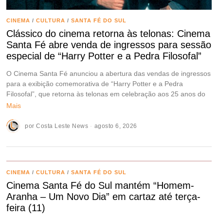
CINEMA
/
CULTURA
/
SANTA FÉ DO SUL
Clássico do cinema retorna às telonas: Cinema
Santa Fé abre venda de ingressos para sessão
especial de “Harry Potter e a Pedra Filosofal”
O Cinema Santa Fé anunciou a abertura das vendas de ingressos
para a exibição comemorativa de “Harry Potter e a Pedra
Filosofal”, que retorna às telonas em celebração aos 25 anos do
Mais
por
Costa Leste News
agosto 6, 2026
CINEMA
/
CULTURA
/
SANTA FÉ DO SUL
Cinema Santa Fé do Sul mantém “Homem-
Aranha – Um Novo Dia” em cartaz até terça-
feira (11)