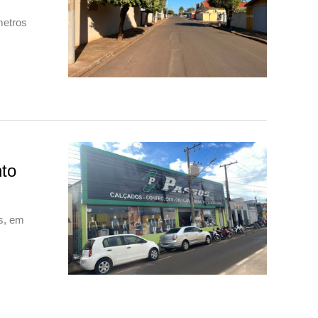
metros
to
s, em