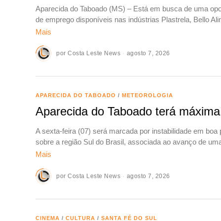
Aparecida do Taboado (MS) – Está em busca de uma op
de emprego disponíveis nas indústrias Plastrela, Bello A
Mais
por
Costa Leste News
agosto 7, 2026
APARECIDA DO TABOADO
/
METEOROLOGIA
Aparecida do Taboado terá máxima 
A sexta-feira (07) será marcada por instabilidade em boa
sobre a região Sul do Brasil, associada ao avanço de um
Mais
por
Costa Leste News
agosto 7, 2026
CINEMA
/
CULTURA
/
SANTA FÉ DO SUL