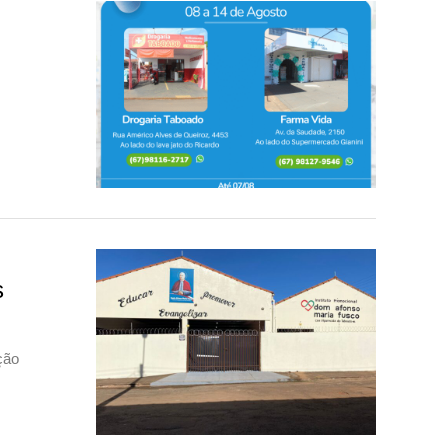
s
ção