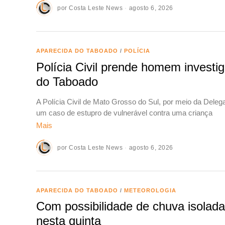
por
Costa Leste News
agosto 6, 2026
APARECIDA DO TABOADO
/
POLÍCIA
Polícia Civil prende homem investi
do Taboado
A Polícia Civil de Mato Grosso do Sul, por meio da Delega
um caso de estupro de vulnerável contra uma criança
Mais
por
Costa Leste News
agosto 6, 2026
APARECIDA DO TABOADO
/
METEOROLOGIA
Com possibilidade de chuva isolad
nesta quinta