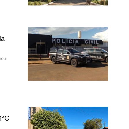
da
urou
6°C