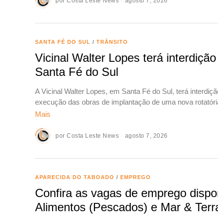
por
Costa Leste News
agosto 7, 2026
SANTA FÉ DO SUL
/
TRÂNSITO
Vicinal Walter Lopes terá interdição
Santa Fé do Sul
A Vicinal Walter Lopes, em Santa Fé do Sul, terá interdiçã
execução das obras de implantação de uma nova rotatóri
Mais
por
Costa Leste News
agosto 7, 2026
APARECIDA DO TABOADO
/
EMPREGO
Confira as vagas de emprego disponí
Alimentos (Pescados) e Mar & Terr