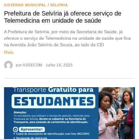
GOVERNO MUNICIPAL
/
SELVÍRIA
Prefeitura de Selvíria já oferece serviço de
Telemedicina em unidade de saúde
A Prefeitura de Selvíria, por meio da Secretaria de Saúde, já
oferece o serviço de Telemedicina na unidade de saúde que fica
na Avenida João Selvírio de Souza, ao lado da CEI
Mais
por
ASSECOM
julho 16, 2025