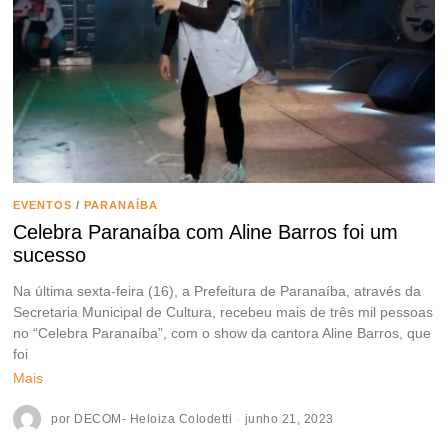
EVENTOS
/
PARANAÍBA
Celebra Paranaíba com Aline Barros foi um
sucesso
Na última sexta-feira (16), a Prefeitura de Paranaíba, através da
Secretaria Municipal de Cultura, recebeu mais de três mil pessoas
no “Celebra Paranaíba”, com o show da cantora Aline Barros, que
foi
Mais
por
DECOM- Heloiza Colodetti
junho 21, 2023