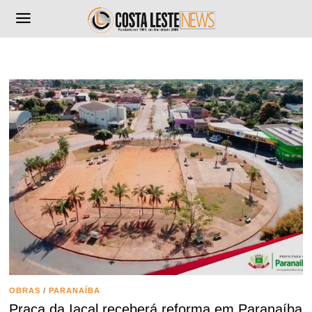
OBRAS
/
PARANAÍBA
Praça da Iacal receberá reforma em Paranaíba