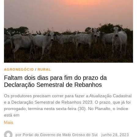
AGRONEGÓCIO
/
RURAL
Faltam dois dias para fim do prazo da
Declaração Semestral de Rebanhos
Os produtores precisam correr para fazer a Atualização Cadastral
e a Declaração Semestral de Rebanhos 2023. O prazo, que já foi
prorrogado, termina nesta sexta-feira (30). No Planalto, o índice
está em
Mais
por
Portal do Governo de Mato Grosso do Sul
junho 28, 2023