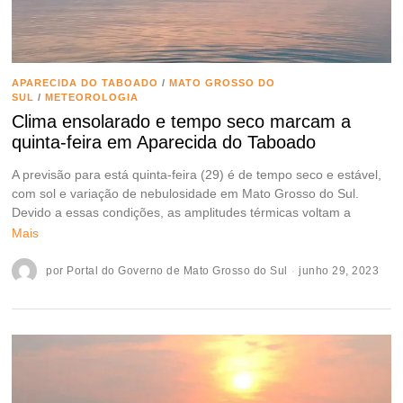
APARECIDA DO TABOADO
/
MATO GROSSO DO
SUL
/
METEOROLOGIA
Clima ensolarado e tempo seco marcam a
quinta-feira em Aparecida do Taboado
A previsão para está quinta-feira (29) é de tempo seco e estável,
com sol e variação de nebulosidade em Mato Grosso do Sul.
Devido a essas condições, as amplitudes térmicas voltam a
Mais
por
Portal do Governo de Mato Grosso do Sul
junho 29, 2023