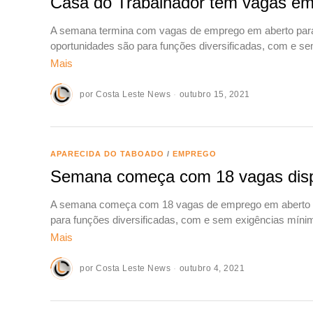
Casa do Trabalhador tem vagas em 
A semana termina com vagas de emprego em aberto para 2
oportunidades são para funções diversificadas, com e s
Mais
por
Costa Leste News
outubro 15, 2021
APARECIDA DO TABOADO
/
EMPREGO
Semana começa com 18 vagas disp
A semana começa com 18 vagas de emprego em aberto na 
para funções diversificadas, com e sem exigências míni
Mais
por
Costa Leste News
outubro 4, 2021