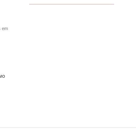
s em
MO