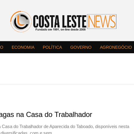
LO
ECONOMIA
POLÍTICA
GOVERNO
AGRONEGÓCIO
gas na Casa do Trabalhador
asa do Trabalhador de Aparecida do Taboado, disponíveis nesta
 diversificadas, com e sem