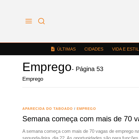
ÚLTIMAS
CIDADES
VIDA E ESTI
Emprego
- Página 53
Emprego
APARECIDA DO TABOADO
/
EMPREGO
Semana começa com mais de 70 va
A semana começa com mais de 70 vagas de emprego na C
segunda-feira, dia 22. As oportunidades são para funções