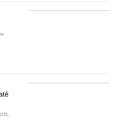
na
até
(10),