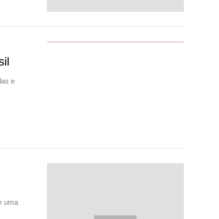
il
das e
em uma