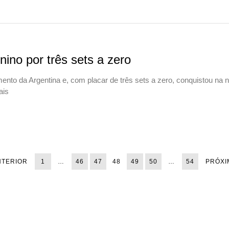
nino por três sets a zero
ento da Argentina e, com placar de três sets a zero, conquistou na n
ais
NTERIOR
1
…
46
47
48
49
50
…
54
PRÓXI