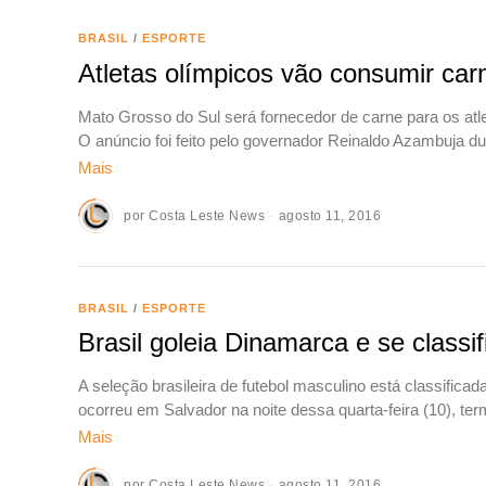
BRASIL
/
ESPORTE
Atletas olímpicos vão consumir car
Mato Grosso do Sul será fornecedor de carne para os atl
O anúncio foi feito pelo governador Reinaldo Azambuja du
Mais
por
Costa Leste News
agosto 11, 2016
BRASIL
/
ESPORTE
Brasil goleia Dinamarca e se classi
A seleção brasileira de futebol masculino está classificad
ocorreu em Salvador na noite dessa quarta-feira (10), t
Mais
por
Costa Leste News
agosto 11, 2016