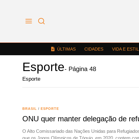
ÚLTIMAS
CIDADES
VIDA E ESTI
Esporte
- Página 48
Esporte
BRASIL
/
ESPORTE
ONU quer manter delegação de ref
O Alto Comissariado das Nações Unidas para Refugiados 
que os Jogos Olímpicos de Tóquio, em 2020, contem co