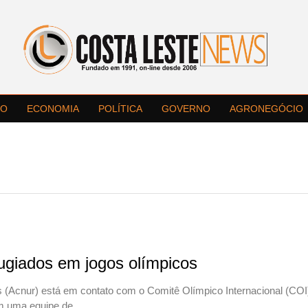
LO
ECONOMIA
POLÍTICA
GOVERNO
AGRONEGÓCIO
ugiados em jogos olímpicos
(Acnur) está em contato com o Comitê Olímpico Internacional (COI
m uma equipe de