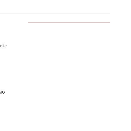
oite
MO