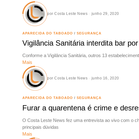
por
Costa Leste News
junho 29, 2020
APARECIDA DO TABOADO
/
SEGURANÇA
Vigilância Sanitária interdita bar 
Conforme a Vigilância Sanitária, outros 13 estabelecimen
Mais
por
Costa Leste News
junho 16, 2020
APARECIDA DO TABOADO
/
SEGURANÇA
Furar a quarentena é crime e desre
O Costa Leste News fez uma entrevista ao vivo com o chefe
principais dúvidas
Mais