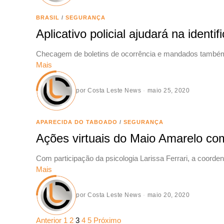
BRASIL
/
SEGURANÇA
Aplicativo policial ajudará na ident
Checagem de boletins de ocorrência e mandados também
Mais
por
Costa Leste News
maio 25, 2020
APARECIDA DO TABOADO
/
SEGURANÇA
Ações virtuais do Maio Amarelo co
Com participação da psicologia Larissa Ferrari, a coorde
Mais
por
Costa Leste News
maio 20, 2020
Anterior
1
2
3
4
5
Próximo