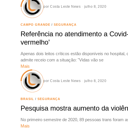
por
Costa Leste News
julho 8, 2020
CAMPO GRANDE
/
SEGURANÇA
Referência no atendimento a Covid-
vermelho’
Apenas dois leitos críticos estão disponíveis no hospital,
admite receio com a situação: "Vidas vão se
Mais
por
Costa Leste News
julho 8, 2020
BRASIL
/
SEGURANÇA
Pesquisa mostra aumento da violênc
No primeiro semestre de 2020, 89 pessoas trans foram 
Mais