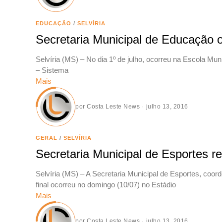
EDUCAÇÃO
/
SELVÍRIA
Secretaria Municipal de Educação 
Selvíria (MS) – No dia 1º de julho, ocorreu na Escola M
– Sistema
Mais
por
Costa Leste News
julho 13, 2016
GERAL
/
SELVÍRIA
Secretaria Municipal de Esportes r
Selvíria (MS) – A Secretaria Municipal de Esportes, coo
final ocorreu no domingo (10/07) no Estádio
Mais
por
Costa Leste News
julho 13, 2016