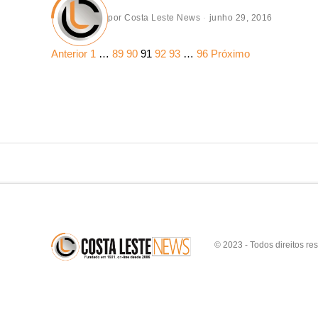
por
Costa Leste News
junho 29, 2016
Anterior
1
…
89
90
91
92
93
…
96
Próximo
© 2023 - Todos direitos re