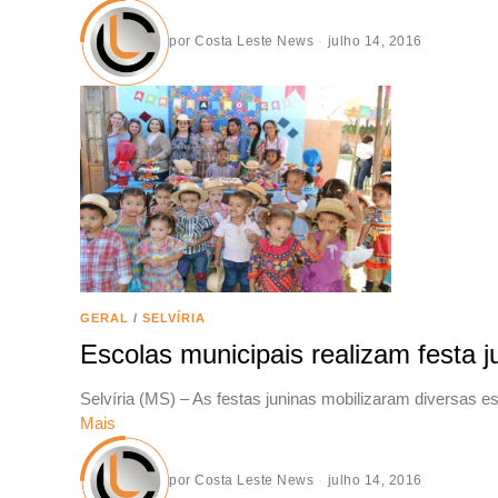
por
Costa Leste News
julho 14, 2016
GERAL
/
SELVÍRIA
Escolas municipais realizam festa ju
Selvíria (MS) – As festas juninas mobilizaram diversas e
Mais
por
Costa Leste News
julho 14, 2016