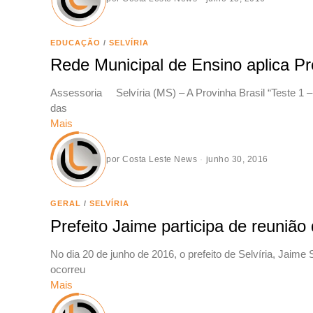
EDUCAÇÃO
/
SELVÍRIA
Rede Municipal de Ensino aplica Pr
Assessoria Selvíria (MS) – A Provinha Brasil “Teste 1 – 
das
Mais
por
Costa Leste News
junho 30, 2016
GERAL
/
SELVÍRIA
Prefeito Jaime participa de reuniã
No dia 20 de junho de 2016, o prefeito de Selvíria, Jaim
ocorreu
Mais