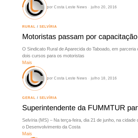
por
Costa Leste News
julho 20, 2016
RURAL
/
SELVÍRIA
Motoristas passam por capacitação
O Sindicato Rural de Aparecida do Taboado, em parceria
dois cursos para os motoristas
Mais
por
Costa Leste News
julho 18, 2016
GERAL
/
SELVÍRIA
Superintendente da FUMMTUR part
Selvíria (MS) – Na terça-feira, dia 21 de junho, na cida
o Desenvolvimento da Costa
Mais