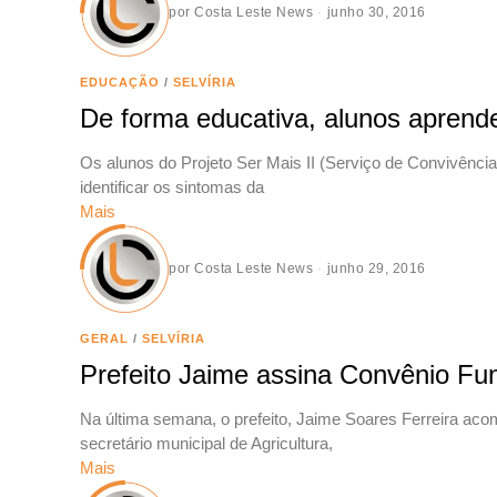
por
Costa Leste News
junho 30, 2016
EDUCAÇÃO
/
SELVÍRIA
De forma educativa, alunos apren
Os alunos do Projeto Ser Mais II (Serviço de Convivência 
identificar os sintomas da
Mais
por
Costa Leste News
junho 29, 2016
GERAL
/
SELVÍRIA
Prefeito Jaime assina Convênio Fu
Na última semana, o prefeito, Jaime Soares Ferreira aco
secretário municipal de Agricultura,
Mais