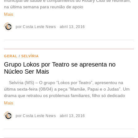
municipal de saúde e companheiros do Rotary Club se reuniram,
na última semana para reunião de apoio
Mais
por
Costa Leste News
abril 13, 2016
GERAL
/
SELVÍRIA
Grupo Lokos por Teatro se apresenta no
Núcleo Ser Mais
Selvíria (MS) – O grupo “Lokos por Teatro”, apresentou na
última sexta-feira (08/04) a peça “Mamãe, Papai e o Judas”. Um
drama que retratou os problemas familiares, filho só dedicado
Mais
por
Costa Leste News
abril 13, 2016