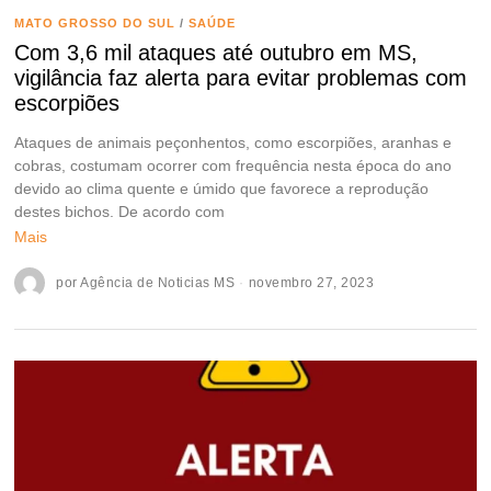
MATO GROSSO DO SUL
/
SAÚDE
Com 3,6 mil ataques até outubro em MS,
vigilância faz alerta para evitar problemas com
escorpiões
Ataques de animais peçonhentos, como escorpiões, aranhas e
cobras, costumam ocorrer com frequência nesta época do ano
devido ao clima quente e úmido que favorece a reprodução
destes bichos. De acordo com
Mais
por
Agência de Noticias MS
novembro 27, 2023