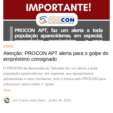
GERAL
Atenção: PROCON APT alerta para o golpe do
empréstimo consignado
O PROCON de Aparecida do Taboado faz um alerta a toda
população aparecidense, em especial, aos aposentados,
pensionistas e seus familiares, pois a busca pelo PROCON para
solucionar casos sobre o “golpe
Mais
por
Costa Leste News
junho 28, 2023