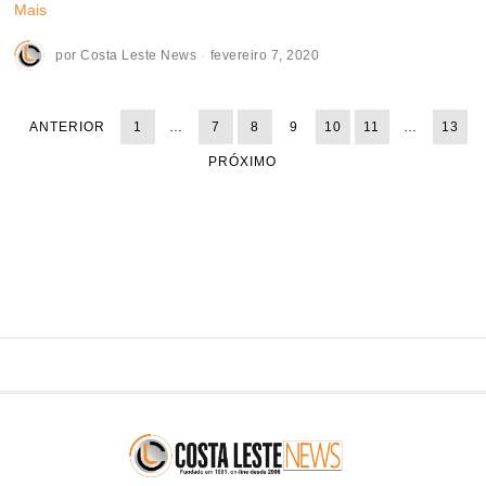
Mais
por
Costa Leste News
fevereiro 7, 2020
ANTERIOR
1
…
7
8
9
10
11
…
13
PRÓXIMO