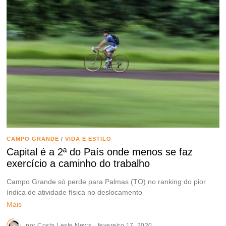
CAMPO GRANDE
/
VIDA E ESTILO
Capital é a 2ª do País onde menos se faz
exercício a caminho do trabalho
Campo Grande só perde para Palmas (TO) no ranking do pior
índica de atividade física no deslocamento
Mais
por
Costa Leste News
fevereiro 17, 2020