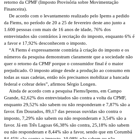
retorno da CPMF (Imposto Provisória sobre Movimentação
Financeira).
De acordo com o levantamento realizado pelo Ipems a pedido
da Fiems, no período de 20 a 25 de fevereiro deste ano junto a
1.600 pessoas com mais de 16 anos de idade, 76% dos
entrevistados são contrários à recriação do imposto, enquanto 6% é
a favor e 17,92% desconhecem o imposto.
“A Fiems é expressamente contrária à criação do imposto e os
números da pesquisa demonstram claramente que a sociedade não
quer o retorno da CPMF porque o consumidor final é o maior
prejudicado. O imposto atinge desde a produção ao consumo em
todas as suas cadeias, então nós precisamos mobilizar a bancada
federal e cobrar deles”, afirmou Sérgio Longen.
Ainda de acordo com a pesquisa Fiems/Ipems, em Campo
Grande, 62,62% dos entrevistados são contra a volta da CPMF,
enquanto 29,52% não sabem ou não responderam e 7,87% são a
favor. Em Dourados, 89,17 das pessoas ouvidas são contra o
imposto, 7,29% não sabem ou não responderam e 3,54% são a
favor. Já em Três Lagoas 66,38% são contra, 25,18% não sabem
ou não responderam e 8,44% são a favor, sendo que em Corumbá
84,45% são contra o imposto, 10,08% não sabem ou não