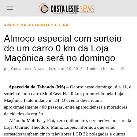
APARECIDA DO TABOADO
/
GERAL
Almoço especial com sorteio
de um carro 0 km da Loja
Maçônica será no domingo
por
Costa Leste News
dezembro 10, 2016
1 min de leitura
Aparecida do Taboado (MS) –
Ocorre neste domingo, dia 11, o
sorteio de um carro MobiEasy Fiat 0 km, promovido pela Loja
Maçônica Fraternidade n° 24. O evento deve reunir
aproximadamente 400 pessoas, entre aparecidenses e moradores
de cidades da região.
Além do MobiEasy Fiat, zero quilômetro, o venerável mestre da
Loja, Quirino Theodoro Muniz Lopes, informou que serão
sorteados também cinco televisores LCD 32 polegadas e outros