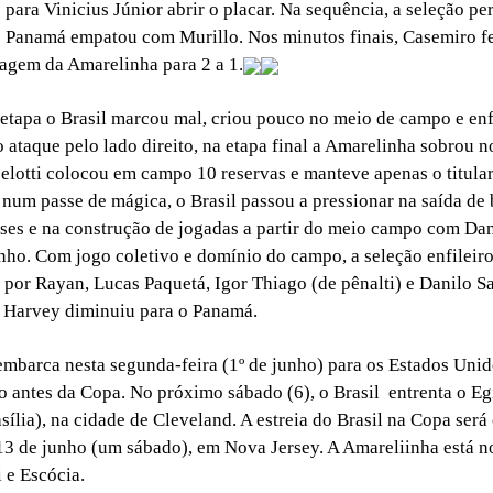
 para Vinicius Júnior abrir o placar. Na sequência, a seleção pe
o Panamá empatou com Murillo. Nos minutos finais, Casemiro f
agem da Amarelinha para 2 a 1.
 etapa o Brasil marcou mal, criou pouco no meio de campo e en
o ataque pelo lado direito, na etapa final a Amarelinha sobrou n
lotti colocou em campo 10 reservas e manteve apenas o titular
num passe de mágica, o Brasil passou a pressionar na saída de
sses e na construção de jogadas a partir do meio campo com Dan
nho. Com jogo coletivo e domínio do campo, a seleção enfileir
 por Rayan, Lucas Paquetá, Igor Thiago (de pênalti) e Danilo S
, Harvey diminuiu para o Panamá.
mbarca nesta segunda-feira (1º de junho) para os Estados Unid
o antes da Copa. No próximo sábado (6), o Brasil entrenta o Eg
sília), na cidade de Cleveland. A estreia do Brasil na Copa será
3 de junho (um sábado), em Nova Jersey. A Amareliinha está n
 e Escócia.