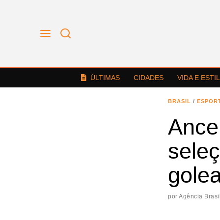
ÚLTIMAS
CIDADES
VIDA E ESTI
BRASIL
/
ESPOR
Ancel
sele
gole
por
Agência Brasi