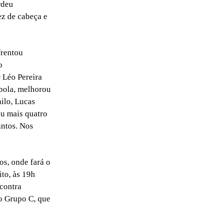
rdeu
ez de cabeça e
frentou
o
 Léo Pereira
 bola, melhorou
ilo, Lucas
ou mais quatro
antos. Nos
os, onde fará o
ito, às 19h
 contra
o Grupo C, que