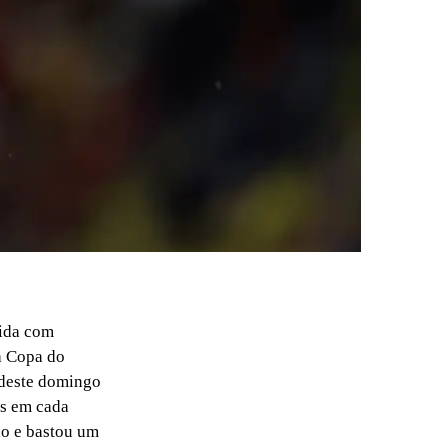
cida com
a Copa do
 deste domingo
es em cada
do e bastou um