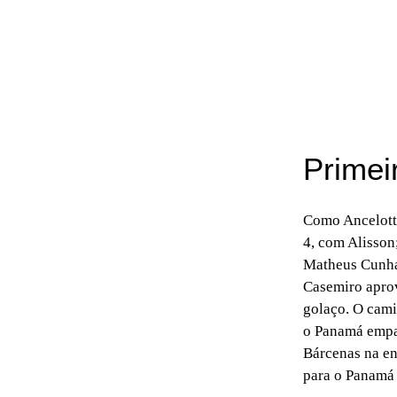
Primei
Como Ancelott
4, com Alisson
Matheus Cunha,
Casemiro aprov
golaço. O cami
o Panamá empa
Bárcenas na en
para o Panamá 