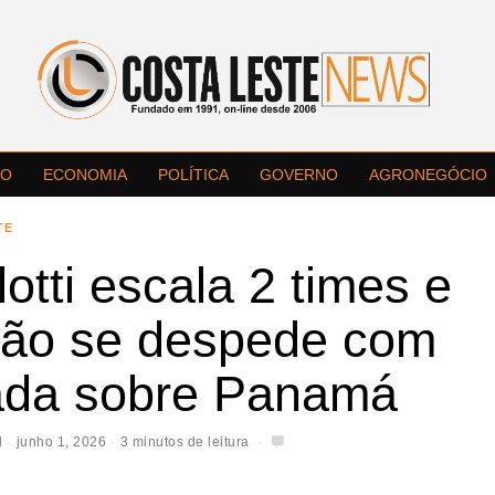
LO
ECONOMIA
POLÍTICA
GOVERNO
AGRONEGÓCIO
TE
otti escala 2 times e
ção se despede com
ada sobre Panamá
l
junho 1, 2026
3 minutos de leitura