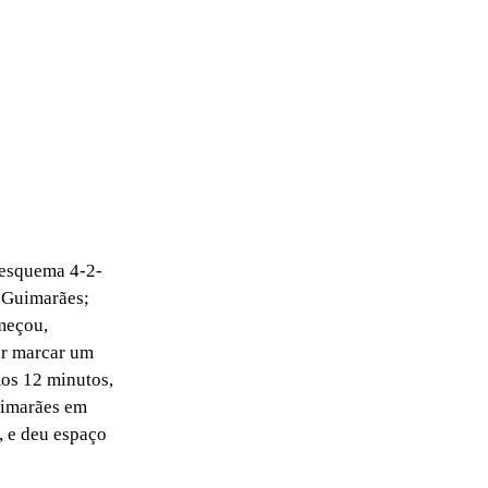
 esquema 4-2-
o Guimarães;
meçou,
or marcar um
Aos 12 minutos,
uimarães em
, e deu espaço