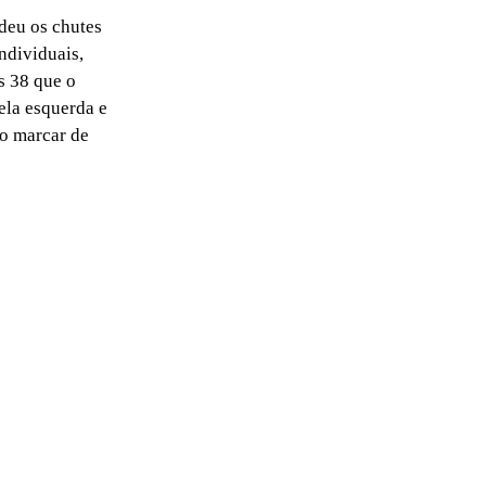
deu os chutes
ndividuais,
s 38 que o
ela esquerda e
ro marcar de