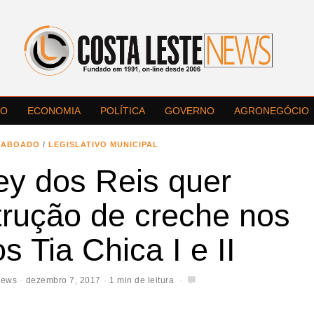
LO
ECONOMIA
POLÍTICA
GOVERNO
AGRONEGÓCIO
TABOADO
/
LEGISLATIVO MUNICIPAL
ey dos Reis quer
trução de creche nos
os Tia Chica I e II
News
dezembro 7, 2017
1 min de leitura