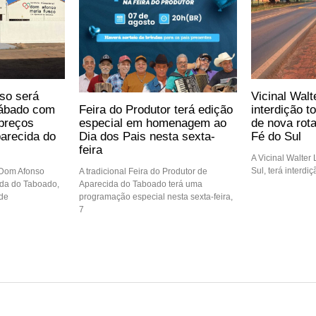
so será
Vicinal Walt
Feira do Produtor terá edição
sábado com
interdição t
especial em homenagem ao
preços
de nova rot
Dia dos Pais nesta sexta-
arecida do
Fé do Sul
feira
A Vicinal Walter
Sul, terá interdi
A tradicional Feira do Produtor de
 Dom Afonso
Aparecida do Taboado terá uma
ida do Taboado,
programação especial nesta sexta-feira,
 de
7