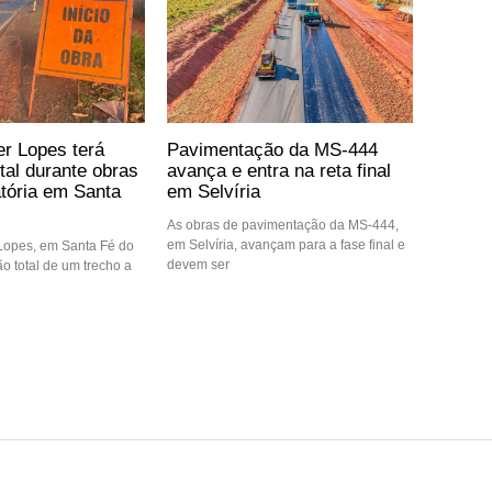
er Lopes terá
Pavimentação da MS-444
otal durante obras
avança e entra na reta final
atória em Santa
em Selvíria
As obras de pavimentação da MS-444,
em Selvíria, avançam para a fase final e
 Lopes, em Santa Fé do
devem ser
ção total de um trecho a