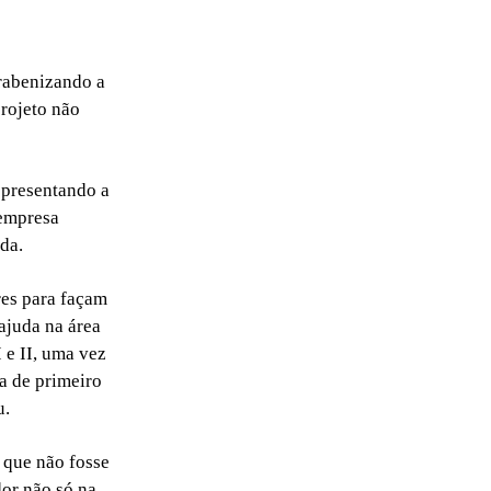
rabenizando a
rojeto não
epresentando a
 empresa
da.
res para façam
ajuda na área
 e II, uma vez
ra de primeiro
u.
 que não fosse
dor não só na