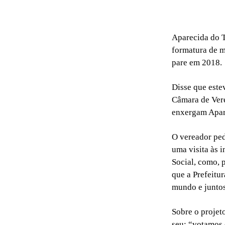
Aparecida do T
formatura de m
pare em 2018.
Disse que este
Câmara de Vere
enxergam Apar
O vereador ped
uma visita às 
Social, como, 
que a Prefeitur
mundo e juntos
Sobre o projet
seu: “votamos 