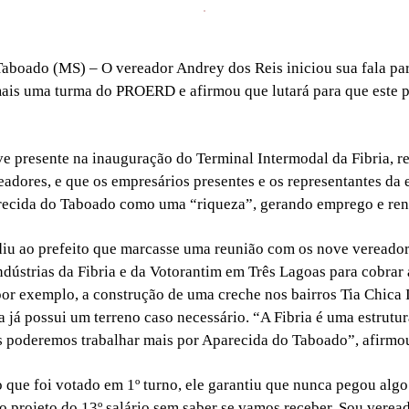
aboado (MS) – O vereador Andrey dos Reis iniciou sua fala pa
ais uma turma do PROERD e afirmou que lutará para que este p
ve presente na inauguração do Terminal Intermodal da Fibria, r
adores, e que os empresários presentes e os representantes da
ecida do Taboado como uma “riqueza”, gerando emprego e ren
iu ao prefeito que marcasse uma reunião com os nove vereado
indústrias da Fibria e da Votorantim em Três Lagoas para cobrar 
por exemplo, a construção de uma creche nos bairros Tia Chica I
a já possui um terreno caso necessário. “A Fibria é uma estrutu
 poderemos trabalhar mais por Aparecida do Taboado”, afirmo
o que foi votado em 1º turno, ele garantiu que nunca pegou algo
o projeto do 13º salário sem saber se vamos receber. Sou verea