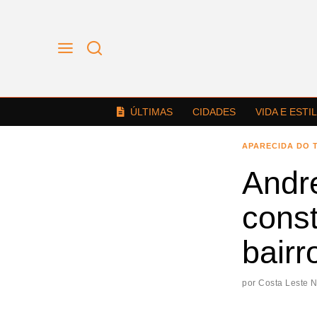
ÚLTIMAS
CIDADES
VIDA E ESTI
APARECIDA DO 
Andr
cons
bairr
por
Costa Leste 