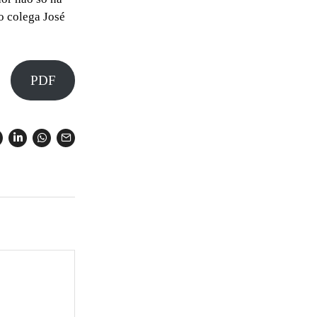
 o colega José
PDF