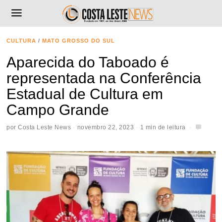
CULTURA
/
MATO GROSSO DO SUL
Aparecida do Taboado é
representada na Conferência
Estadual de Cultura em
Campo Grande
por
Costa Leste News
novembro 22, 2023
1 min de leitura