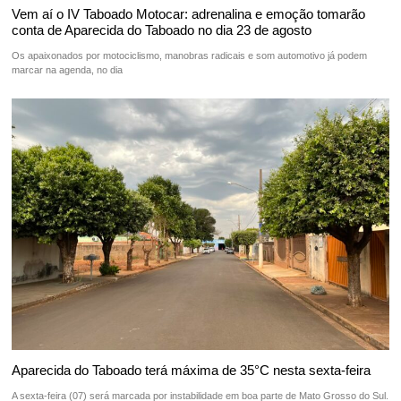
Vem aí o IV Taboado Motocar: adrenalina e emoção tomarão
conta de Aparecida do Taboado no dia 23 de agosto
Os apaixonados por motociclismo, manobras radicais e som automotivo já podem
marcar na agenda, no dia
Aparecida do Taboado terá máxima de 35°C nesta sexta-feira
A sexta-feira (07) será marcada por instabilidade em boa parte de Mato Grosso do Sul.