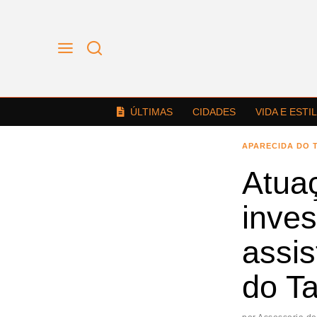
ÚLTIMAS
CIDADES
VIDA E ESTI
APARECIDA DO 
Atuaç
inve
assis
do T