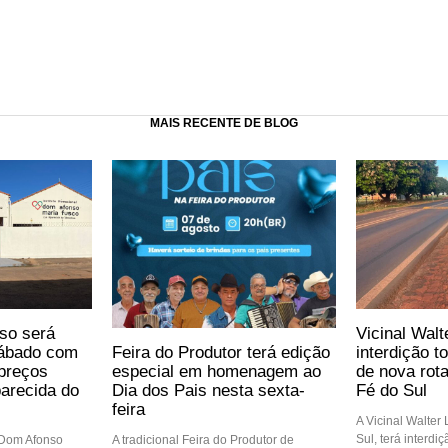
MAIS RECENTE DE BLOG
so será
Vicinal Walt
Feira do Produtor terá edição
sábado com
interdição t
especial em homenagem ao
preços
de nova rot
Dia dos Pais nesta sexta-
arecida do
Fé do Sul
feira
A Vicinal Walter
Sul, terá interdi
A tradicional Feira do Produtor de
 Dom Afonso