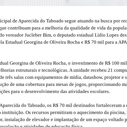
cipal de Aparecida do Taboado segue atuando na busca por rec
que contribuam para a melhoria da qualidade de vida da popula
 do vereador Jucleber Bim, o deputado estadual Lídio Lopes de
ola Estadual Georgina de Oliveira Rocha e R$ 70 mil para a AP
dual Georgina de Oliveira Rocha, o investimento de R$ 100 mil
lhorias estruturais e tecnológicas. A unidade recebeu 21 comp
e três salas com equipamentos de mídia, datashow, projetor e 
ução de uma cobertura para mesas de jogos, proporcionando ma
ções para o desenvolvimento das atividades escolares.
Aparecida do Taboado, os R$ 70 mil destinados fortaleceram a 
 instituição. Os recursos permitiram o aquecimento da piscina, 
or, instalação de elevador e implantação de um espaço voltado 
usculação e atividades de educação física.