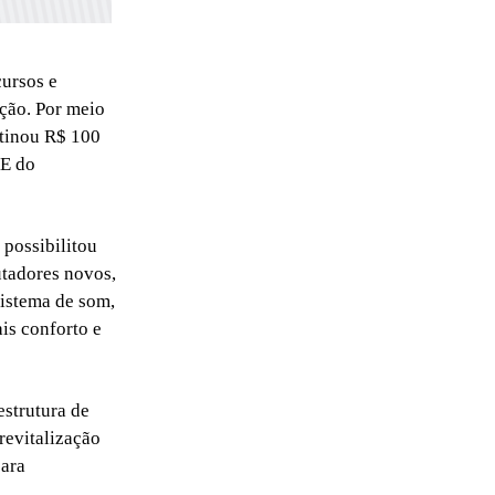
ursos e
ção. Por meio
stinou R$ 100
AE do
 possibilitou
utadores novos,
sistema de som,
is conforto e
estrutura de
revitalização
para