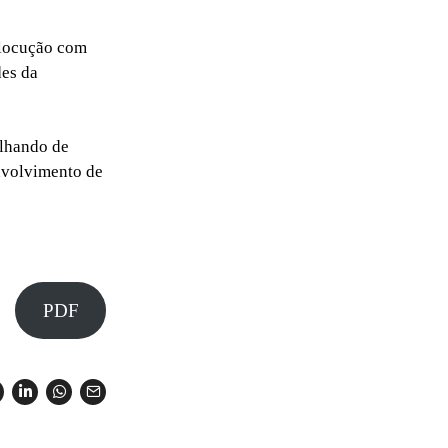
rlocução com
des da
alhando de
nvolvimento de
PDF