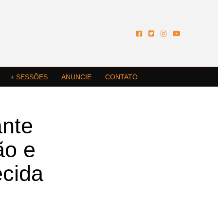
+ SESSÕES
ANUNCIE
CONTATO
ante
ão e
ecida