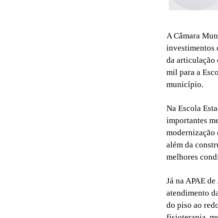
A Câmara Muni
investimentos 
da articulação
mil para a Esc
município.
Na Escola Esta
importantes me
modernização d
além da constr
melhores condi
Já na APAE de 
atendimento da
do piso ao red
fisioterapia, m