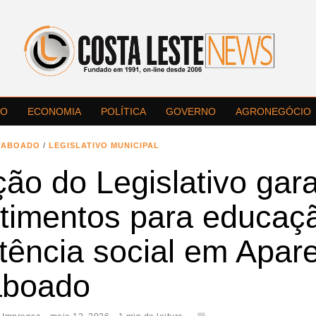
LO
ECONOMIA
POLÍTICA
GOVERNO
AGRONEGÓCIO
TABOADO
/
LEGISLATIVO MUNICIPAL
ão do Legislativo gar
stimentos para educaç
tência social em Apar
aboado