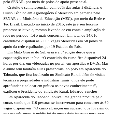
pelo SENAR, por meio de polos de apoio presencial.
Gratuito e semipresencial, com 80% das aulas à distância, o
Curso Técnico em Agronegócio é oferecido em parceria pelo
SENAR e o Ministério da Educação (MEC), por meio da Rede e-
Tec Brasil. Lançado no início de 2015, este já é seu terceiro
processo seletivo e, mesmo levando-se em conta a ampliação da
rede no período, foi o mais concorrido. Um total de 14.016
candidatos disputou as 2.603 vagas oferecidas em 58 polos de
apoio da rede espalhados por 19 Estados do País.
Em Mato Grosso do Sul, essa é a 3ª edição desde que a
capacitação teve início. “O conteúdo do curso fica disponível 24
horas por dia, em videoaulas no portal, em apostilas e DVDs. Mas
o aluno tem também aulas presenciais, no polo em Aparecida do
Taboado, que fica localizado no Sindicato Rural, além de visitas
técnicas a propriedades e indústrias rurais, onde ele pode
aprofundar e colocar em prática os novos conhecimentos”,
explicou o Presidente do Sindicato Rural, Eduardo Sanches.
Em Aparecida do Taboado, houve uma grande procura pelo
curso, sendo que 110 pessoas se inscreveram para concorrer às 60
vagas disponíveis. “O curso alcançou um sucesso, que foi além do
que esperávamos. A média foi de quase dois inscritos por vagas,