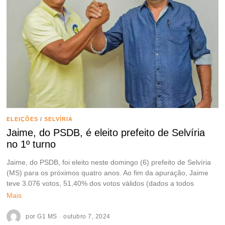
ELEIÇÕES
/
SELVÍRIA
Jaime, do PSDB, é eleito prefeito de Selvíria
no 1º turno
Jaime, do PSDB, foi eleito neste domingo (6) prefeito de Selvíria
(MS) para os próximos quatro anos. Ao fim da apuração, Jaime
teve 3.076 votos, 51,40% dos votos válidos (dados a todos
Mais
por
G1 MS
outubro 7, 2024