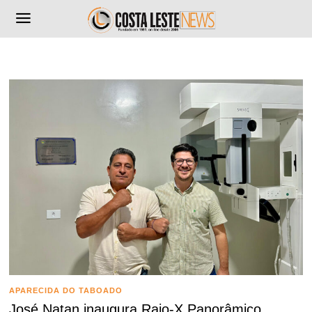
APARECIDA DO TABOADO
José Natan inaugura Raio-X Panorâmico