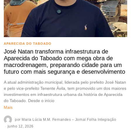
APARECIDA DO TABOADO
José Natan transforma infraestrutura de
Aparecida do Taboado com mega obra de
macrodrenagem, preparando cidade para um
futuro com mais segurança e desenvolvimento
A atual administração municipal, liderada pelo prefeito José Natan
e pelo vice-prefeito Tenente Ávila, tem promovido um dos maiores
investimentos em infraestrutura urbana da história de Aparecida
do Taboado. Desde o início
Mais
por
Maria Lúcia M.M. Fernandes – Jornal Folha Integração
junho 12, 2026