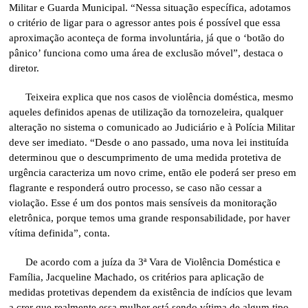
Militar e Guarda Municipal. “Nessa situação específica, adotamos
o critério de ligar para o agressor antes pois é possível que essa
aproximação aconteça de forma involuntária, já que o ‘botão do
pânico’ funciona como uma área de exclusão móvel”, destaca o
diretor.
Teixeira explica que nos casos de violência doméstica, mesmo
aqueles definidos apenas de utilização da tornozeleira, qualquer
alteração no sistema o comunicado ao Judiciário e à Polícia Militar
deve ser imediato. “Desde o ano passado, uma nova lei instituída
determinou que o descumprimento de uma medida protetiva de
urgência caracteriza um novo crime, então ele poderá ser preso em
flagrante e responderá outro processo, se caso não cessar a
violação. Esse é um dos pontos mais sensíveis da monitoração
eletrônica, porque temos uma grande responsabilidade, por haver
vítima definida”, conta.
De acordo com a juíza da 3ª Vara de Violência Doméstica e
Família, Jacqueline Machado, os critérios para aplicação de
medidas protetivas dependem da existência de indícios que levam
a crer que realmente essa mulher está sendo vítima de algum tipo