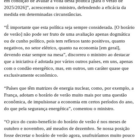
em condição de avaliar a volta desta política [para o verão de
2025/2026]”, acrescentou o ministro, defendendo a eficácia da
medida em determinadas circunstâncias.
“É importante que esta política seja sempre considerada. [O horário
de verão] não pode ser fruto de uma avaliação apenas dogmática
ou de cunho político, pois tem reflexos tanto positivos, quanto
negativos, no setor elétrico, quanto na economia [em geral],
devendo estar sempre na mesa”, discorreu o ministro ao destacar
que a iniciativa é adotada por vários outros países, em uns, apenas
com o condão energético, mas, em outros, um caráter quase que
exclusivamente econômico.
“Países que têm matrizes de energia nuclear, como, por exemplo, a
França, adotam o horário de verão muito mais por uma questão
econômica, de impulsionar a economia em certos períodos do ano,
do que pela segurança energética”, comentou o ministro.
“O pico do custo-benefício do horário de verão é nos meses de
outubro e novembro, até meados de dezembro. Se nossa posição
fosse decretar o horário de verão agora, usufruiríamos muito pouco