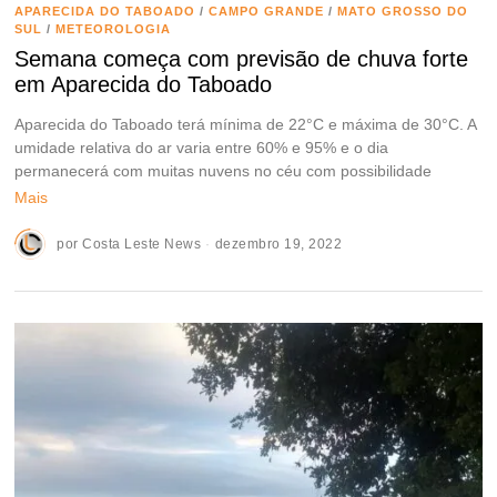
APARECIDA DO TABOADO
/
CAMPO GRANDE
/
MATO GROSSO DO
SUL
/
METEOROLOGIA
Semana começa com previsão de chuva forte
em Aparecida do Taboado
Aparecida do Taboado terá mínima de 22°C e máxima de 30°C. A
umidade relativa do ar varia entre 60% e 95% e o dia
permanecerá com muitas nuvens no céu com possibilidade
Mais
por
Costa Leste News
dezembro 19, 2022