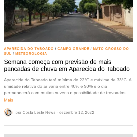
APARECIDA DO TABOADO
/
CAMPO GRANDE
/
MATO GROSSO DO
SUL
/
METEOROLOGIA
Semana começa com previsão de mais
pancadas de chuva em Aparecida do Taboado
Aparecida do Taboado terá mínima de 22°C e máxima de 33°C. A
umidade relativa do ar varia entre 40% e 90% e o dia
permanecerá com muitas nuvens e possibilidade de trovoadas
Mais
por
Costa Leste News
dezembro 12, 2022