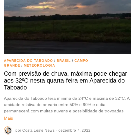
APARECIDA DO TABOADO
/
BRASIL
/
CAMPO
GRANDE
/
METEOROLOGIA
Com previsão de chuva, máxima pode chegar
aos 32ºC nesta quarta-feira em Aparecida do
Taboado
Aparecida do Taboado terá mínima de 24°C e máxima de 32°C. A
umidade relativa do ar varia entre 50% e 90% e o dia
permanecerá com muitas nuvens e possibilidade de trovoadas
Mais
por
Costa Leste News
dezembro 7, 2022