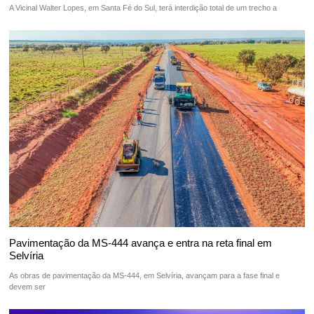
A Vicinal Walter Lopes, em Santa Fé do Sul, terá interdição total de um trecho a
Pavimentação da MS-444 avança e entra na reta final em
Selvíria
As obras de pavimentação da MS-444, em Selvíria, avançam para a fase final e
devem ser