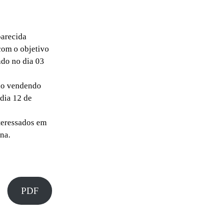
parecida
com o objetivo
ado no dia 03
ão vendendo
dia 12 de
teressados em
na.
PDF