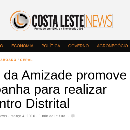
LO
ECONOMIA
POLÍTICA
GOVERNO
AGRONEGÓCIO
TABOADO
/
GERAL
 da Amizade promove
anha para realizar
tro Distrital
News
março 4, 2016
1 min de leitura