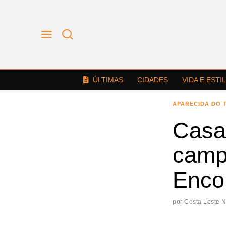
ÚLTIMAS
CIDADES
VIDA E ESTI
APARECIDA DO 
Casa
camp
Encon
por
Costa Leste 