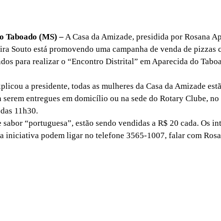
 Taboado (MS) –
A Casa da Amizade, presidida por Rosana A
eira Souto está promovendo uma campanha de venda de pizzas 
ndos para realizar o “Encontro Distrital” em Aparecida do Tabo
icou a presidente, todas as mulheres da Casa da Amizade est
a serem entregues em domicílio ou na sede do Rotary Clube, no 
 das 11h30.
sabor “portuguesa”, estão sendo vendidas a R$ 20 cada. Os in
a iniciativa podem ligar no telefone 3565-1007, falar com Rosa