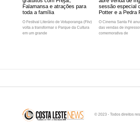
gratuitos com Frejat,
abre venda de in
Falamansa e atrações para
sessão especial 
toda a família
Potter e a Pedra F
O Festival Literário de Votuporanga (Fliv)
O Cinema Santa Fé anun
volta a transformar o Parque da Cultura
das vendas de ingressos
em um grande
comemorativa de
© 2023 - Todos direitos re