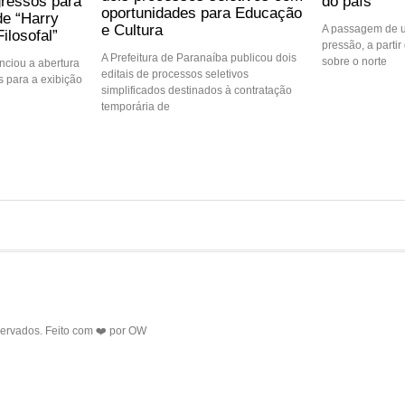
gressos para
do país
oportunidades para Educação
de “Harry
e Cultura
A passagem de u
ilosofal”
pressão, a partir 
A Prefeitura de Paranaíba publicou dois
sobre o norte
ciou a abertura
editais de processos seletivos
 para a exibição
simplificados destinados à contratação
temporária de
servados. Feito com ❤️ por
OW