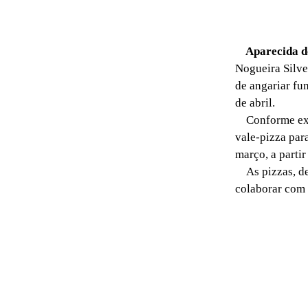
Aparecida do
Nogueira Silv
de angariar fu
de abril.
Conforme expl
vale-pizza par
março, a partir
As pizzas, de 
colaborar com 