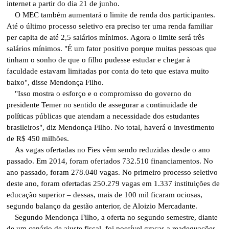
internet a partir do dia 21 de junho.
O MEC também aumentará o limite de renda dos participantes.
Até o último processo seletivo era preciso ter uma renda familiar
per capita de até 2,5 salários mínimos. Agora o limite será três
salários mínimos. "É um fator positivo porque muitas pessoas que
tinham o sonho de que o filho pudesse estudar e chegar à
faculdade estavam limitadas por conta do teto que estava muito
baixo", disse Mendonça Filho.
"Isso mostra o esforço e o compromisso do governo do
presidente Temer no sentido de assegurar a continuidade de
políticas públicas que atendam a necessidade dos estudantes
brasileiros", diz Mendonça Filho. No total, haverá o investimento
de R$ 450 milhões.
As vagas ofertadas no Fies vêm sendo reduzidas desde o ano
passado. Em 2014, foram ofertados 732.510 financiamentos. No
ano passado, foram 278.040 vagas. No primeiro processo seletivo
deste ano, foram ofertadas 250.279 vagas em 1.337 instituições de
educação superior – dessas, mais de 100 mil ficaram ociosas,
segundo balanço da gestão anterior, de Aloizio Mercadante.
Segundo Mendonça Filho, a oferta no segundo semestre, diante
de um cenário de ajuste fiscal, foi possível graças a readequações