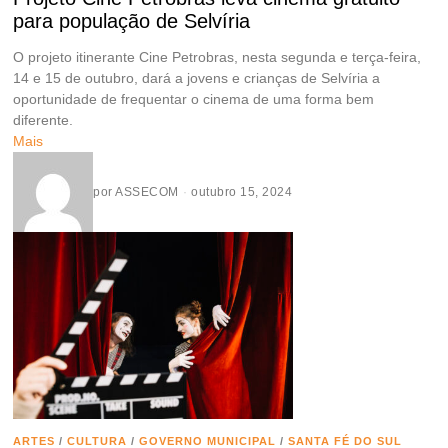
para população de Selvíria
O projeto itinerante Cine Petrobras, nesta segunda e terça-feira,
14 e 15 de outubro, dará a jovens e crianças de Selvíria a
oportunidade de frequentar o cinema de uma forma bem
diferente.
Mais
por
ASSECOM
outubro 15, 2024
ARTES
/
CULTURA
/
GOVERNO MUNICIPAL
/
SANTA FÉ DO SUL