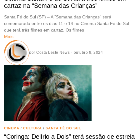
cartaz na “Semana das Crianças”
Santa Fé do Sul (SP) – A “Semana das Crianças” será
comemorada entre os dias 11 e 14 no Cinema Santa Fé do Sul
que terá três filmes em cartaz. Os filmes
Mais
por
Costa Leste News
outubro 9, 2024
CINEMA
/
CULTURA
/
SANTA FÉ DO SUL
“Coringa: Delírio a Dois” terá sessão de estreia