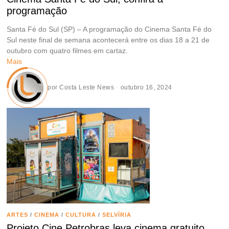
programação
Santa Fé do Sul (SP) – A programação do Cinema Santa Fé do
Sul neste final de semana acontecerá entre os dias 18 a 21 de
outubro com quatro filmes em cartaz.
Mais
por
Costa Leste News
outubro 16, 2024
ARTES
/
CINEMA
/
CULTURA
/
SELVÍRIA
Projeto Cine Petrobras leva cinema gratuito