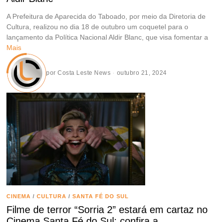
A Prefeitura de Aparecida do Taboado, por meio da Diretoria de
Cultura, realizou no dia 18 de outubro um coquetel para o
lançamento da Política Nacional Aldir Blanc, que visa fomentar a
Mais
por
Costa Leste News
outubro 21, 2024
CINEMA
/
CULTURA
/
SANTA FÉ DO SUL
Filme de terror “Sorria 2” estará em cartaz no
Cinema Santa Fé do Sul; confira a