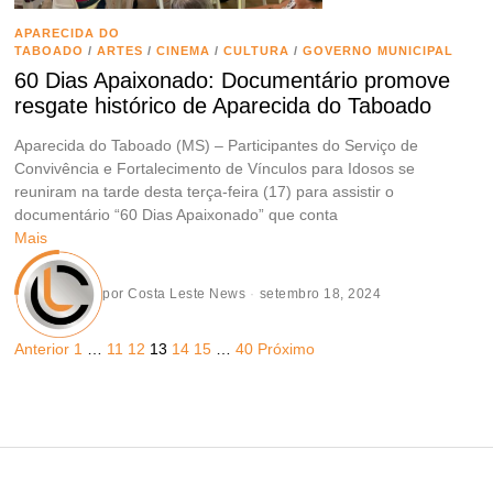
APARECIDA DO
TABOADO
/
ARTES
/
CINEMA
/
CULTURA
/
GOVERNO MUNICIPAL
60 Dias Apaixonado: Documentário promove
resgate histórico de Aparecida do Taboado
Aparecida do Taboado (MS) – Participantes do Serviço de
Convivência e Fortalecimento de Vínculos para Idosos se
reuniram na tarde desta terça-feira (17) para assistir o
documentário “60 Dias Apaixonado” que conta
Mais
por
Costa Leste News
setembro 18, 2024
Anterior
1
…
11
12
13
14
15
…
40
Próximo