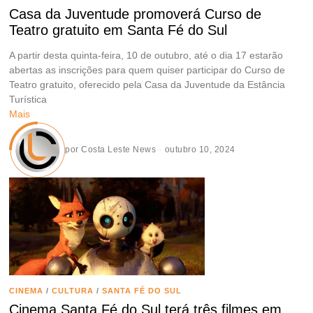
Casa da Juventude promoverá Curso de
Teatro gratuito em Santa Fé do Sul
A partir desta quinta-feira, 10 de outubro, até o dia 17 estarão
abertas as inscrições para quem quiser participar do Curso de
Teatro gratuito, oferecido pela Casa da Juventude da Estância
Turística
Mais
por
Costa Leste News
outubro 10, 2024
CINEMA
/
CULTURA
/
SANTA FÉ DO SUL
Cinema Santa Fé do Sul terá três filmes em