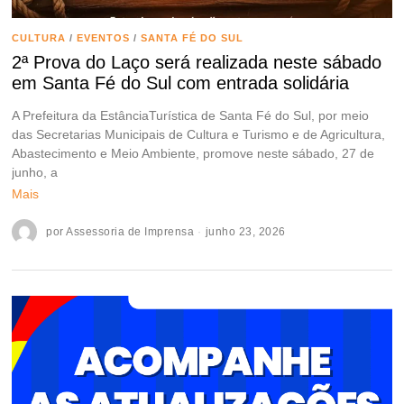
CULTURA
/
EVENTOS
/
SANTA FÉ DO SUL
2ª Prova do Laço será realizada neste sábado
em Santa Fé do Sul com entrada solidária
A Prefeitura da EstânciaTurística de Santa Fé do Sul, por meio
das Secretarias Municipais de Cultura e Turismo e de Agricultura,
Abastecimento e Meio Ambiente, promove neste sábado, 27 de
junho, a
Mais
por
Assessoria de Imprensa
junho 23, 2026