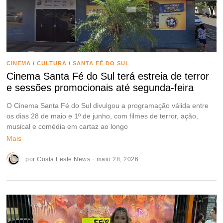
CINEMA
/
CULTURA
/
SANTA FÉ DO SUL
Cinema Santa Fé do Sul terá estreia de terror
e sessões promocionais até segunda-feira
O Cinema Santa Fé do Sul divulgou a programação válida entre
os dias 28 de maio e 1º de junho, com filmes de terror, ação,
musical e comédia em cartaz ao longo
Mais
por
Costa Leste News
maio 28, 2026