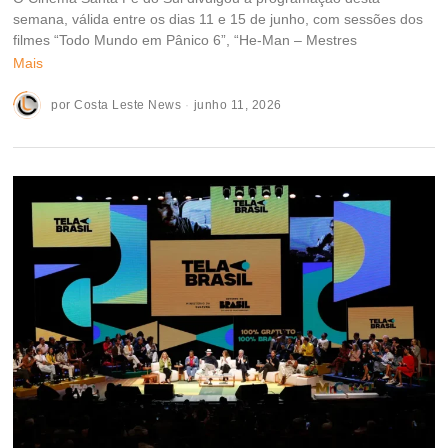
semana, válida entre os dias 11 e 15 de junho, com sessões dos
filmes “Todo Mundo em Pânico 6”, “He-Man – Mestres
Mais
por
Costa Leste News
junho 11, 2026