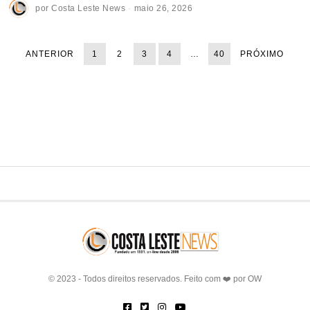
por
Costa Leste News
maio 26, 2026
ANTERIOR
1
2
3
4
…
40
PRÓXIMO
© 2023 - Todos direitos reservados. Feito com ❤️ por
OW