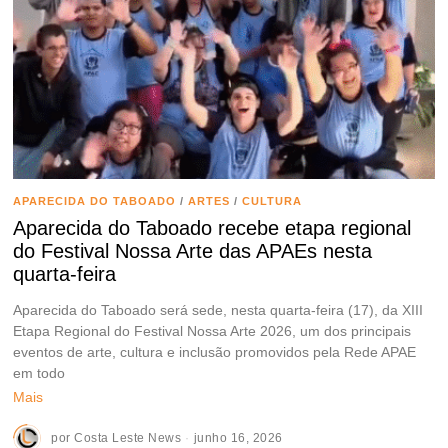
APARECIDA DO TABOADO
/
ARTES
/
CULTURA
Aparecida do Taboado recebe etapa regional
do Festival Nossa Arte das APAEs nesta
quarta-feira
Aparecida do Taboado será sede, nesta quarta-feira (17), da XIII
Etapa Regional do Festival Nossa Arte 2026, um dos principais
eventos de arte, cultura e inclusão promovidos pela Rede APAE
em todo
Mais
por
Costa Leste News
junho 16, 2026