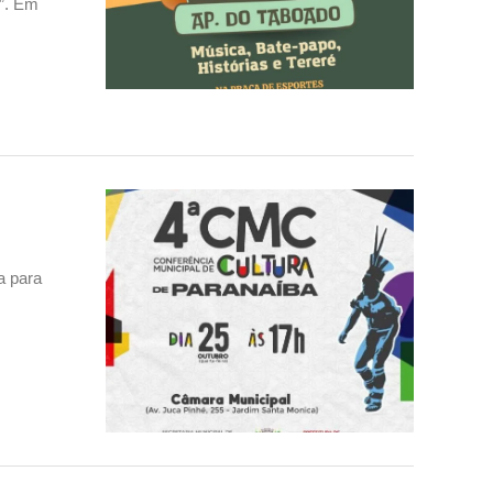
e”. Em
a para