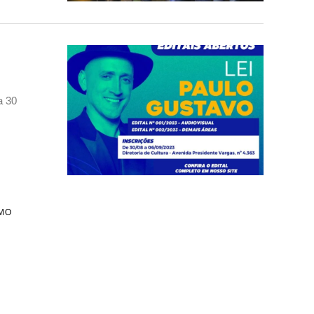
a 30
MO