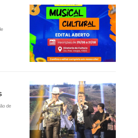
de
s
eão de