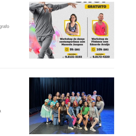
grafo
a