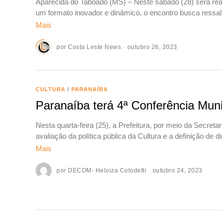
Aparecida do Taboado (MS) – Neste sábado (28) será rea
um formato inovador e dinâmico, o encontro busca ressal
Mais
por
Costa Leste News
outubro 26, 2023
CULTURA
/
PARANAÍBA
Paranaíba terá 4ª Conferência Muni
Nesta quarta-feira (25), a Prefeitura, por meio da Secreta
avaliação da política pública da Cultura e a definição de d
Mais
por
DECOM- Heloiza Colodetti
outubro 24, 2023