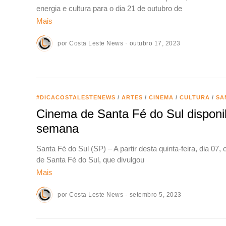
energia e cultura para o dia 21 de outubro de
Mais
por
Costa Leste News
outubro 17, 2023
#DICACOSTALESTENEWS
/
ARTES
/
CINEMA
/
CULTURA
/
SA
Cinema de Santa Fé do Sul disponib
semana
Santa Fé do Sul (SP) – A partir desta quinta-feira, dia 07
de Santa Fé do Sul, que divulgou
Mais
por
Costa Leste News
setembro 5, 2023