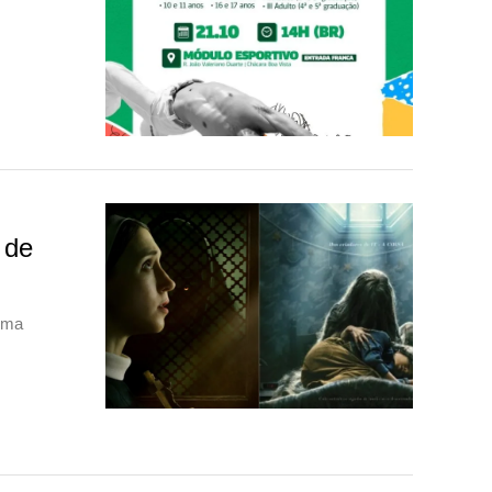
 de
nema