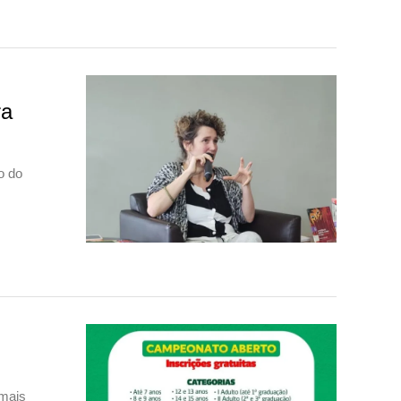
ra
o do
 mais