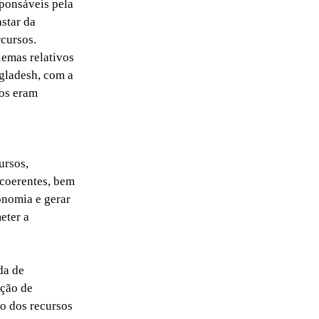
sponsáveis pela
astar da
cursos.
lemas relativos
gladesh, com a
os eram
ursos,
 coerentes, bem
conomia e gerar
eter a
a
da de
ação de
o dos recursos