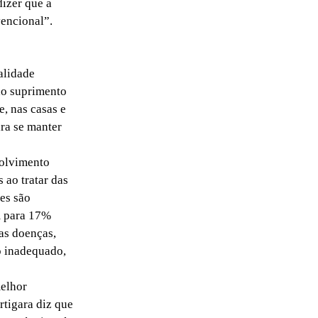
izer que a
vencional”.
alidade
ao suprimento
, nas casas e
ara se manter
volvimento
 ao tratar das
es são
m para 17%
sas doenças,
o inadequado,
melhor
rtigara diz que