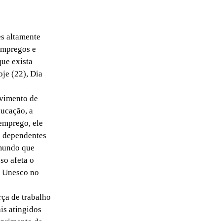
es altamente
empregos e
ue exista
oje (22), Dia
vimento de
ucação, a
emprego, ele
o dependentes
 mundo que
so afeta o
a Unesco no
ça de trabalho
is atingidos