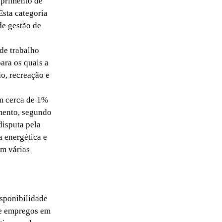
suprimento de
Esta categoria
de gestão de
de trabalho
ara os quais a
o, recreação e
m cerca de 1%
mento, segundo
disputa pela
a energética e
em várias
sponibilidade
de empregos em