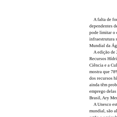
A falta de for
dependentes de
pode limitar o
infraestrutura 
Mundial da Ág
A edição de 2
Recursos Hídri
Ciência e a Cu
mostra que 78%
dos recursos h
ainda têm prob
emprego delas 
Brasil, Ary Me
A Unesco estim
mundial, são a