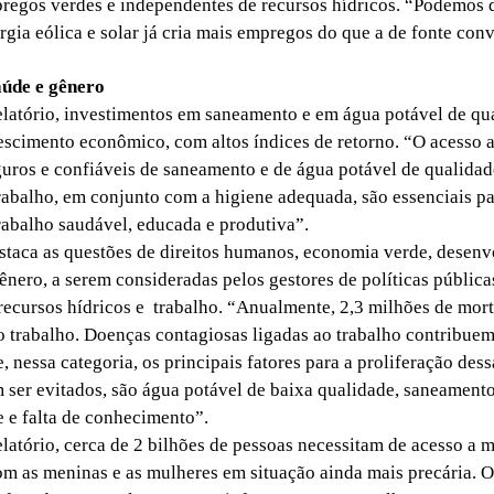
egos verdes e independentes de recursos hídricos. “Podemos d
rgia eólica e solar já cria mais empregos do que a de fonte con
aúde e gênero
atório, investimentos em saneamento e em água potável de qu
scimento econômico, com altos índices de retorno. “O acesso 
guros e confiáveis de saneamento e de água potável de qualidade
trabalho, em conjunto com a higiene adequada, são essenciais p
rabalho saudável, educada e produtiva”.
aca as questões de direitos humanos, economia verde, desen
ênero, a serem consideradas pelos gestores de políticas públicas
 recursos hídricos e trabalho. “Anualmente, 2,3 milhões de mort
o trabalho. Doenças contagiosas ligadas ao trabalho contribue
, nessa categoria, os principais fatores para a proliferação des
ser evitados, são água potável de baixa qualidade, saneament
e e falta de conhecimento”.
tório, cerca de 2 bilhões de pessoas necessitam de acesso a 
m as meninas e as mulheres em situação ainda mais precária. O