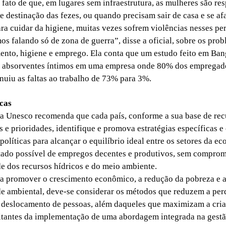
 fato de que, em lugares sem infraestrutura, as mulheres são re
e destinação das fezes, ou quando precisam sair de casa e se af
a cuidar da higiene, muitas vezes sofrem violências nesses per
 falando só de zona de guerra”, disse a oficial, sobre os prob
ento, higiene e emprego. Ela conta que um estudo feito em Ban
de absorventes íntimos em uma empresa onde 80% dos empregad
nuiu as faltas ao trabalho de 73% para 3%.
icas
 Unesco recomenda que cada país, conforme a sua base de rec
s e prioridades, identifique e promova estratégias específicas e
olíticas para alcançar o equilíbrio ideal entre os setores da e
tado possível de empregos decentes e produtivos, sem comprom
de dos recursos hídricos e do meio ambiente.
 promover o crescimento econômico, a redução da pobreza e 
de ambiental, deve-se considerar os métodos que reduzem a per
 deslocamento de pessoas, além daqueles que maximizam a cri
tantes da implementação de uma abordagem integrada na gestã