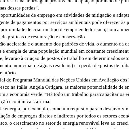
etores. Uma abordagem proativa de adaptação por meio de polí
as dessas perdas”.
oportunidades de emprego em atividades de mitigação e adapta
nte de pagamentos por serviços ambientais pode oferecer às 
oportunidade de criar um tipo de empreendedorismo, com aumen
de práticas de restauração e conservação.
o acelerada e o aumento dos padrões de vida, o aumento da 
s e energia de uma população mundial em constante cresciment
e, levarão à criação de postos de trabalho em determinados seto
mento municipal de águas residuais) e à perda de postos de tra
elatório.
cial do Programa Mundial das Nações Unidas em Avaliação dos
esco na Itália, Angela Ortigara, as maiores potencialidade de 
om a economia verde. “Há todo um trabalho para capacitar os 
sição econômica”, afirma.
 energia, por exemplo, como um requisito para o desenvolvim
riação de empregos diretos e indiretos por todos os setores eco
co, o crescimento no setor de energia renovável leva ao cresc