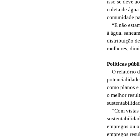
isso se deve ao
coleta de água 
comunidade par
“E não estamos
à água, saneam
distribuição 
mulheres, dimi
Políticas públ
O relatório da
potencialidade
como planos e p
o melhor resul
sustentabilida
“Com vistas a
sustentabilida
empregos ou o
empregos resul