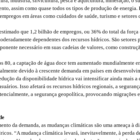
tura, indústria, silvicultura, pesca e aquicultura, mineração, o 
nto, assim como quase todos os tipos de produção de energia. 
empregos em áreas como cuidados de saúde, turismo e setores 
imado que 1,2 bilhão de empregos, ou 36% do total da força 
oderadamente dependentes dos recursos hídricos. São setores p
onente necessário em suas cadeias de valores, como construçã
 80, a captação de água doce tem aumentado mundialmente e
palmente devido à crescente demanda em países em desenvolvi
dução da disponibilidade hídrica vai intensificar ainda mais a 
suários. Isso afetará os recursos hídricos regionais, a seguranç
otencialmente, a segurança geopolítica, provocando migrações 
de
to da demanda, as mudanças climáticas são uma ameaça à di
dricos. “A mudança climática levará, inevitavelmente, à perda 