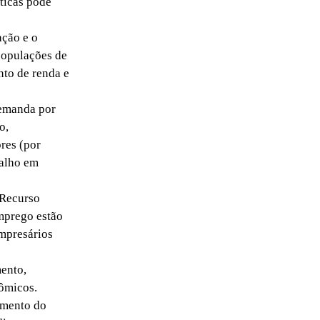
ticas pode
ção e o
populações de
to de renda e
demanda por
o,
res (por
balho em
 Recurso
emprego estão
empresários
ento,
nômicos.
imento do