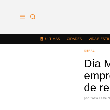
ÚLTIMAS
CIDADES
VIDA E ESTI
GERAL
Dia 
empr
de re
por
Costa Leste 