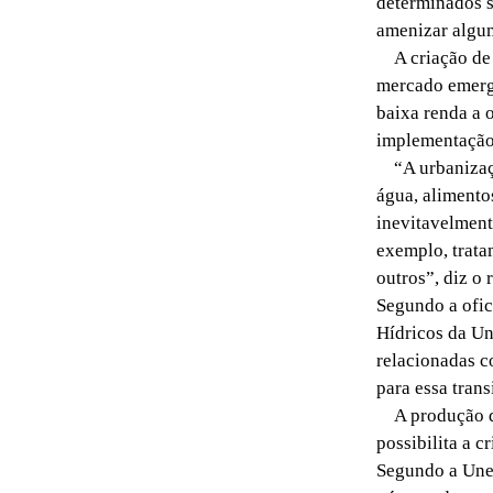
determinados s
amenizar algum
A criação de 
mercado emerge
baixa renda a 
implementação 
“A urbanizaçã
água, alimento
inevitavelment
exemplo, trata
outros”, diz o r
Segundo a ofi
Hídricos da Un
relacionadas c
para essa tran
A produção de
possibilita a c
Segundo a Unes