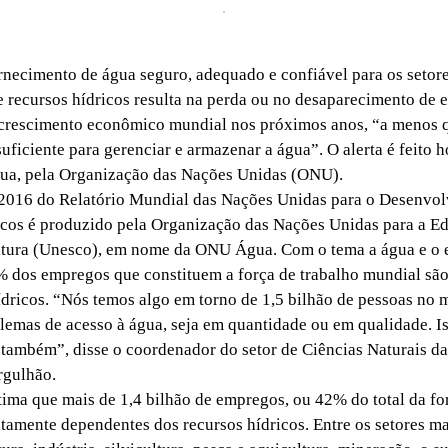
necimento de água seguro, adequado e confiável para os setor
 recursos hídricos resulta na perda ou no desaparecimento de 
 crescimento econômico mundial nos próximos anos, “a menos q
suficiente para gerenciar e armazenar a água”. O alerta é feito h
ua, pela Organização das Nações Unidas (ONU).
016 do Relatório Mundial das Nações Unidas para o Desenvol
cos é produzido pela Organização das Nações Unidas para a Ed
ltura (Unesco), em nome da ONU Água. Com o tema a água e o 
 dos empregos que constituem a força de trabalho mundial sã
ídricos. “Nós temos algo em torno de 1,5 bilhão de pessoas no
lemas de acesso à água, seja em quantidade ou em qualidade. Is
também”, disse o coordenador do setor de Ciências Naturais d
rgulhão.
a que mais de 1,4 bilhão de empregos, ou 42% do total da for
ltamente dependentes dos recursos hídricos. Entre os setores ma