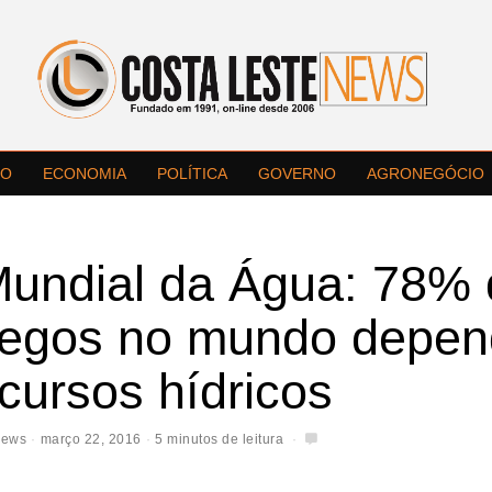
LO
ECONOMIA
POLÍTICA
GOVERNO
AGRONEGÓCIO
Mundial da Água: 78%
egos no mundo depe
cursos hídricos
News
março 22, 2016
5 minutos de leitura