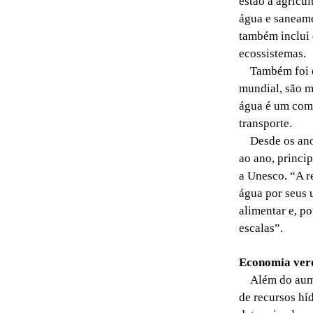
estão a agricul
água e saneame
também inclui 
ecossistemas.
Também foi est
mundial, são m
água é um comp
transporte.
Desde os anos
ao ano, princi
a Unesco. “A re
água por seus u
alimentar e, p
escalas”.
Economia ver
Além do aumen
de recursos hí