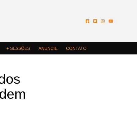
+ SESSÕES
ANUNCIE
CONTATO
 dos
ndem