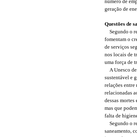
número de empr
geração de ene
Questões de s
Segundo o rel
fomentam o cre
de serviços se
nos locais de 
uma força de t
A Unesco dest
sustentável e g
relações entre
relacionadas a
dessas mortes e
mas que podem 
falta de higien
Segundo o rela
saneamento, co