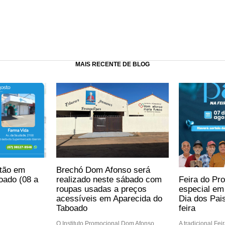
MAIS RECENTE DE BLOG
ntão em
Brechó Dom Afonso será
Feira do Pro
oado (08 a
realizado neste sábado com
especial e
roupas usadas a preços
Dia dos Pai
acessíveis em Aparecida do
feira
Taboado
A tradicional Fei
O Instituto Promocional Dom Afonso