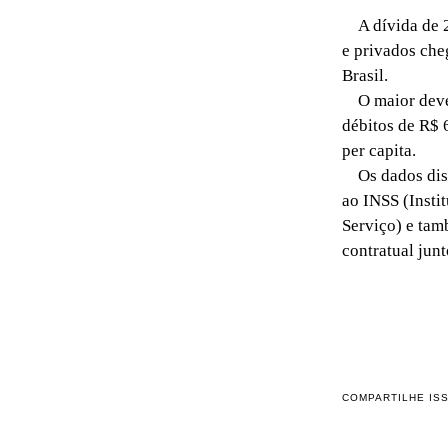
A dívida de 2
e privados che
Brasil.
O maior deved
débitos de R$ 
per capita.
Os dados dispo
ao INSS (Insti
Serviço) e tam
contratual jun
COMPARTILHE IS