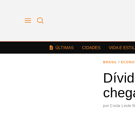
ÚLTIMAS
CIDADES
VIDA E ESTI
BRASIL
/
ECONO
Dívi
cheg
por
Costa Leste 