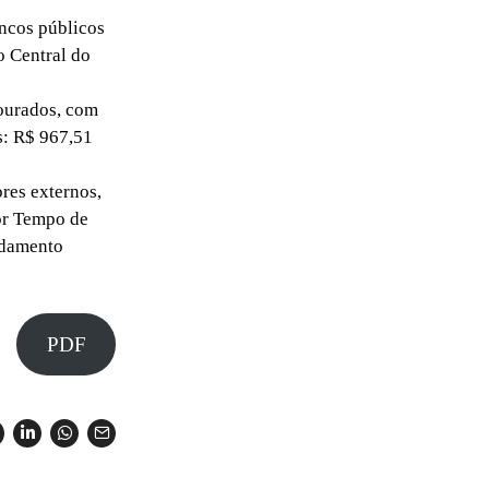
ncos públicos
o Central do
ourados, com
s: R$ 967,51
res externos,
or Tempo de
idamento
PDF