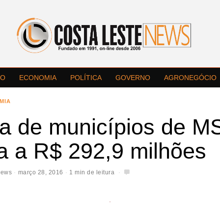
LO
ECONOMIA
POLÍTICA
GOVERNO
AGRONEGÓCIO
MIA
da de municípios de M
a a R$ 292,9 milhões
News
março 28, 2016
1 min de leitura