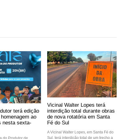
Vicinal Walter Lopes terá
dutor terá edição
interdição total durante obras
m homenagem ao
de nova rotatória em Santa
s nesta sexta-
Fé do Sul
A Vicinal Walter Lopes, em Santa Fé do
Sul, terá interdição total de um trecho a
ra do Produtor de