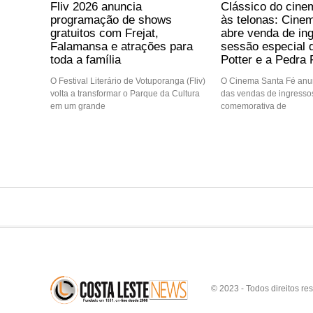
Fliv 2026 anuncia
Clássico do cine
programação de shows
às telonas: Cine
gratuitos com Frejat,
abre venda de in
Falamansa e atrações para
sessão especial 
toda a família
Potter e a Pedra F
O Festival Literário de Votuporanga (Fliv)
O Cinema Santa Fé anun
volta a transformar o Parque da Cultura
das vendas de ingressos
em um grande
comemorativa de
© 2023 - Todos direitos re