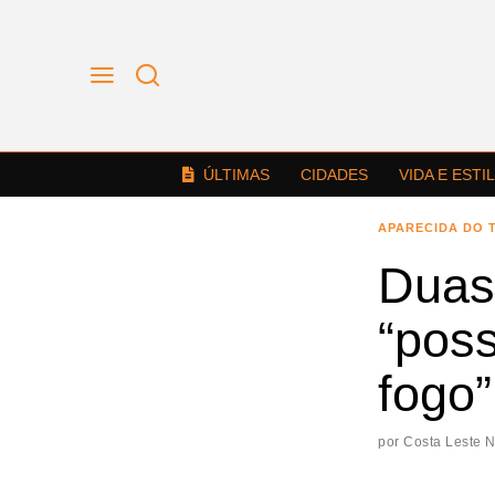
ÚLTIMAS
CIDADES
VIDA E ESTI
APARECIDA DO 
Duas
“poss
fogo”
por
Costa Leste 