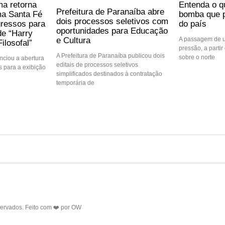
ma retorna
Entenda o q
Prefeitura de Paranaíba abre
ma Santa Fé
bomba que p
dois processos seletivos com
gressos para
do país
oportunidades para Educação
de “Harry
e Cultura
A passagem de u
ilosofal”
pressão, a partir 
A Prefeitura de Paranaíba publicou dois
sobre o norte
ciou a abertura
editais de processos seletivos
 para a exibição
simplificados destinados à contratação
temporária de
servados. Feito com ❤️ por
OW