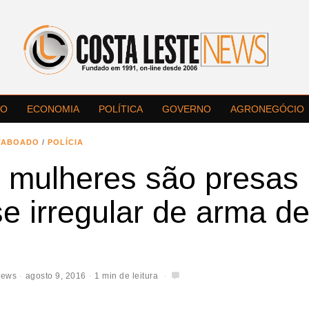
LO
ECONOMIA
POLÍTICA
GOVERNO
AGRONEGÓCIO
TABOADO
/
POLÍCIA
 mulheres são presas 
e irregular de arma d
News
agosto 9, 2016
1 min de leitura