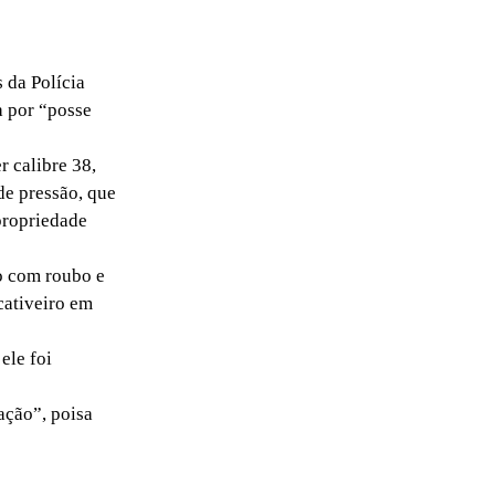
 da Polícia
a por “posse
 calibre 38,
de pressão, que
propriedade
o com roubo e
cativeiro em
ele foi
ação”, poisa