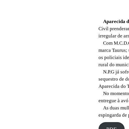
Aparecida 
Civil prendera
irregular de a
Com M.C.D.G.D.
marca Taurus; 
os policiais i
rural do munic
N.P.G já sofr
sequestro de d
Aparecida do 
No momento da 
entregue à avó
As duas mulher
espingarda de 