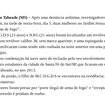
do Taboado (MS) –
Após uma denúncia anônima, investigadores
m, na tarde de sexta-feira, dia 5, duas mulheres no Jardim Jerus
rma de fogo”.
S (23 anos) e N.P.G (21 anos) foram localizados um revólver
um revólver calibre 38, sem marca aparente; e uma espingarda 
dentificaram como tendo sido roubada na noite anterior em uma 
ípio.
eu condenação há nove anos de reclusão pelo seu envolviment
ois estudantes da cidade de Santa Fé do Sul/SP, que ficaram em 
Taboado, no ano 2013.
prisão, o filho de M.C.D.G.D.S se encontrava na residência; 
 materna.
es foram presas por “porte ilegal de arma de fogo” e “recept
pressão é produto de roubo.