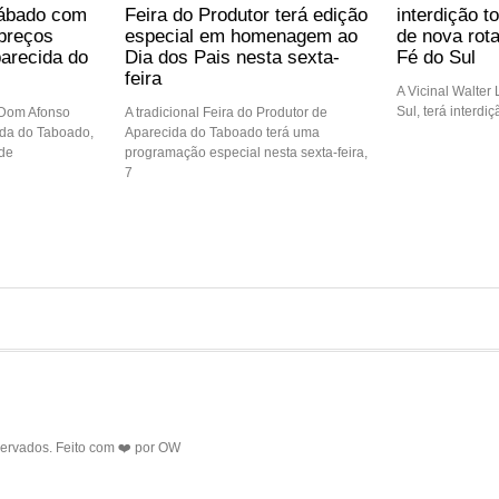
Feira do Produtor terá edição
sábado com
interdição t
especial em homenagem ao
preços
de nova rot
Dia dos Pais nesta sexta-
arecida do
Fé do Sul
feira
A Vicinal Walter
Sul, terá interdi
A tradicional Feira do Produtor de
 Dom Afonso
Aparecida do Taboado terá uma
ida do Taboado,
programação especial nesta sexta-feira,
 de
7
servados. Feito com ❤️ por
OW