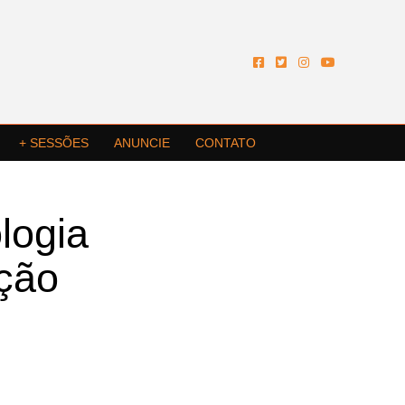
+ SESSÕES
ANUNCIE
CONTATO
logia
ação