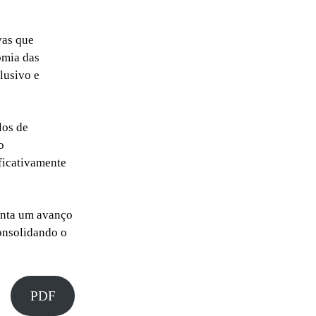
vas que
omia das
lusivo e
los de
o
ificativamente
enta um avanço
consolidando o
PDF