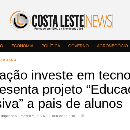
LO
ECONOMIA
POLÍTICA
GOVERNO
AGRONEGÓCIO
TABOADO
ação investe em tecno
resenta projeto “Educ
iva” a pais de alunos
 Imprensa
março 5, 2026
1 min de leitura