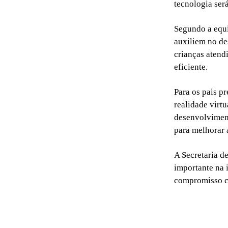
tecnologia ser
Segundo a equi
auxiliem no de
crianças atend
eficiente.
Para os pais p
realidade virt
desenvolviment
para melhorar 
A Secretaria d
importante na 
compromisso c