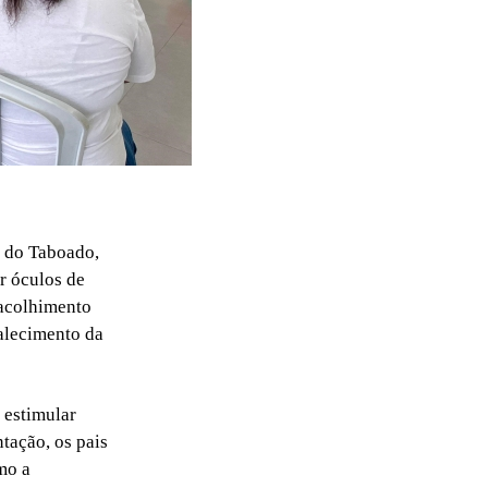
a do Taboado,
r óculos de
 acolhimento
talecimento da
 estimular
tação, os pais
mo a