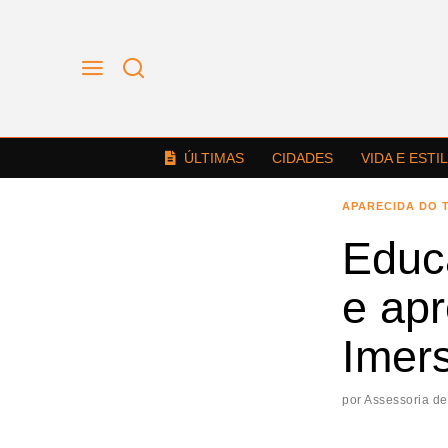
ÚLTIMAS
CIDADES
VIDA E ESTI
APARECIDA DO 
Educ
e ap
Imers
por
Assessoria de