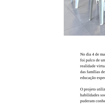
No dia 4 de ma
foi palco de u
realidade virt
das famílias d
educação espec
O projeto util
habilidades so
puderam conhe