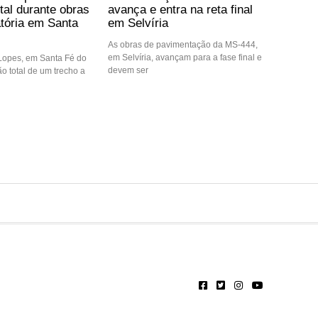
otal durante obras
avança e entra na reta final
atória em Santa
em Selvíria
As obras de pavimentação da MS-444,
em Selvíria, avançam para a fase final e
 Lopes, em Santa Fé do
devem ser
ção total de um trecho a