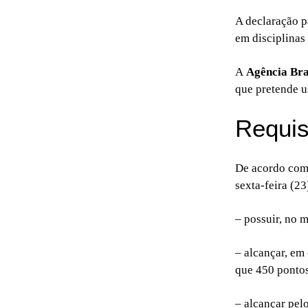
A declaração p
em disciplinas
A
Agência Bra
que pretende u
Requis
De acordo co
sexta-feira (23
– possuir, no 
– alcançar, em
que 450 pontos
– alcançar pel