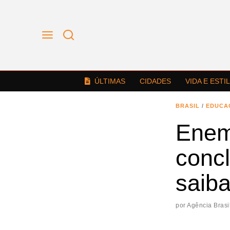
ÚLTIMAS
CIDADES
VIDA E ESTI
BRASIL
/
EDUCA
Enem 
conc
saib
por
Agência Brasi