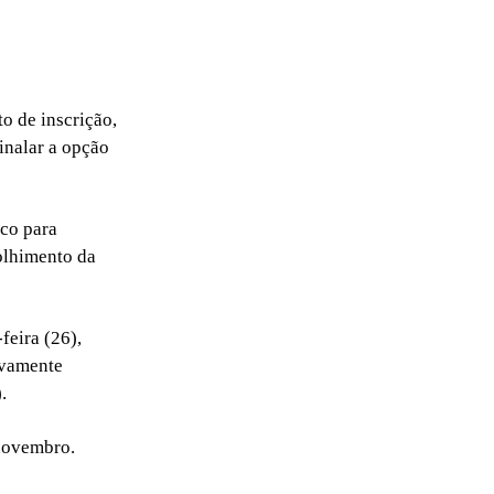
o de inscrição,
inalar a opção
ico para
olhimento da
eira (26),
sivamente
.
 novembro.