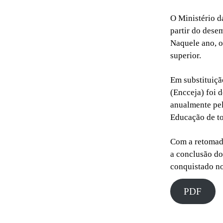
O Ministério d
partir do dese
Naquele ano, o
superior.
Em substituiçã
(Encceja) foi 
anualmente pel
Educação de to
Com a retomada
a conclusão do 
conquistado n
PDF