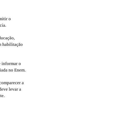
itir o
cia.
ducação,
m habilitação
e informar o
liada no Enem.
 comparecer a
deve levar a
te.