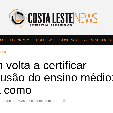
LO
ECONOMIA
POLÍTICA
GOVERNO
AGRONEGÓCIO
ÇÃO
volta a certificar
lusão do ensino médio
a como
l
maio 28, 2025
2 minutos de leitura