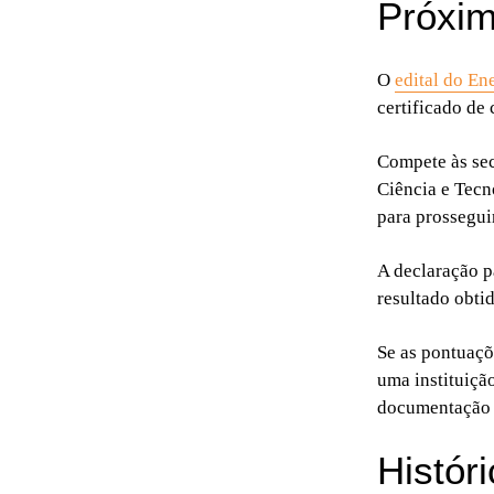
Próxi
O
edital do E
certificado de
Compete às sec
Ciência e Tecn
para prosseguir
A declaração pa
resultado obti
Se as pontuaçõ
uma instituição
documentação n
Histór