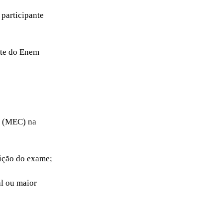
 participante
nte do Enem
o (MEC) na
dição do exame;
al ou maior