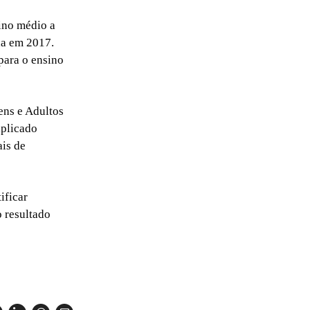
ino médio a
da em 2017.
para o ensino
ens e Adultos
aplicado
ais de
ificar
o resultado