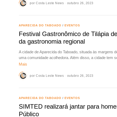
por
Costa Leste News
outubro 26, 2023
APARECIDA DO TABOADO
/
EVENTOS
Festival Gastronômico de Tilápia d
da gastronomia regional
A cidade de Aparecida do Taboado, situada às margens do 
uma comunidade acolhedora. Além disso, a cidade tem s
Mais
por
Costa Leste News
outubro 26, 2023
APARECIDA DO TABOADO
/
EVENTOS
SIMTED realizará jantar para home
Público