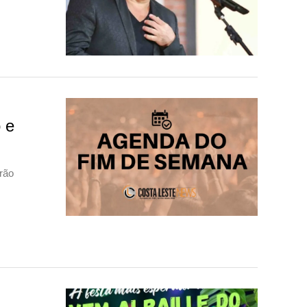
 e
rão