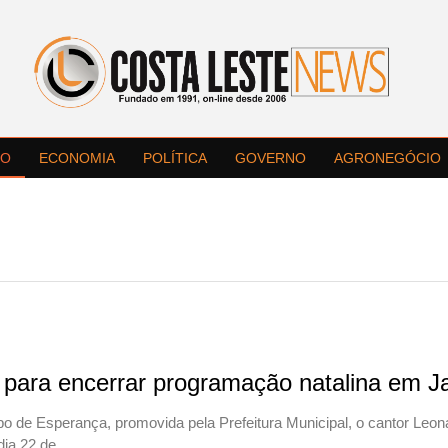
LO
ECONOMIA
POLÍTICA
GOVERNO
AGRONEGÓCIO
 para encerrar programação natalina em J
o de Esperança, promovida pela Prefeitura Municipal, o cantor Leon
dia 22 de