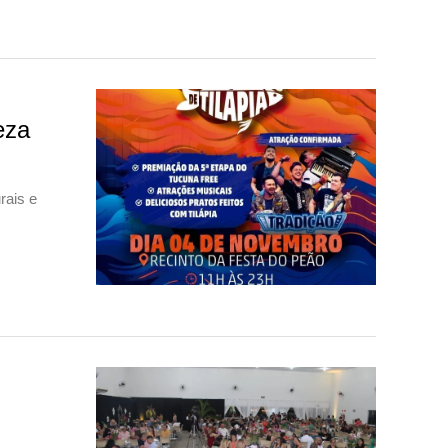
eza
rais e