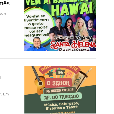
 mês
so e
m
e”. Em