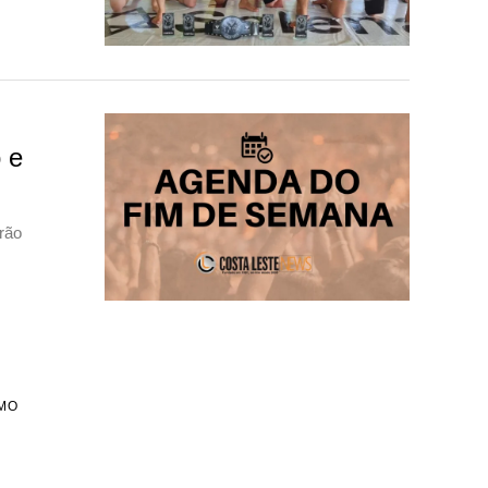
 e
rão
MO