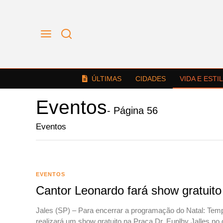
ÚLTIMAS
CIDADES
VIDA E ESTI
Eventos
- Página 56
Eventos
EVENTOS
Cantor Leonardo fará show gratuito
Jales (SP) – Para encerrar a programação do Natal: Temp
realizará um show gratuito na Praça Dr. Euplhy Jalles no 