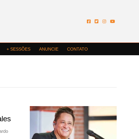
+ SESSÕES
ANUNCIE
CONTATO
ales
ardo