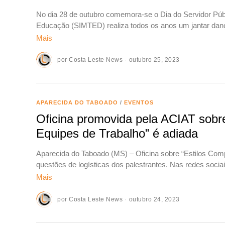
No dia 28 de outubro comemora-se o Dia do Servidor Públ
Educação (SIMTED) realiza todos os anos um jantar da
Mais
por
Costa Leste News
outubro 25, 2023
APARECIDA DO TABOADO
/
EVENTOS
Oficina promovida pela ACIAT sobr
Equipes de Trabalho” é adiada
Aparecida do Taboado (MS) – Oficina sobre “Estilos Com
questões de logísticas dos palestrantes. Nas redes socia
Mais
por
Costa Leste News
outubro 24, 2023