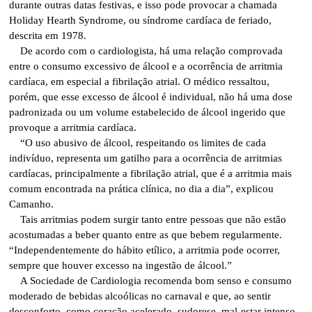
durante outras datas festivas, e isso pode provocar a chamada
Holiday Hearth Syndrome, ou síndrome cardíaca de feriado,
descrita em 1978.
De acordo com o cardiologista, há uma relação comprovada
entre o consumo excessivo de álcool e a ocorrência de arritmia
cardíaca, em especial a fibrilação atrial. O médico ressaltou,
porém, que esse excesso de álcool é individual, não há uma dose
padronizada ou um volume estabelecido de álcool ingerido que
provoque a arritmia cardíaca.
“O uso abusivo de álcool, respeitando os limites de cada
indivíduo, representa um gatilho para a ocorrência de arritmias
cardíacas, principalmente a fibrilação atrial, que é a arritmia mais
comum encontrada na prática clínica, no dia a dia”, explicou
Camanho.
Tais arritmias podem surgir tanto entre pessoas que não estão
acostumadas a beber quanto entre as que bebem regularmente.
“Independentemente do hábito etílico, a arritmia pode ocorrer,
sempre que houver excesso na ingestão de álcool.”
A Sociedade de Cardiologia recomenda bom senso e consumo
moderado de bebidas alcoólicas no carnaval e que, ao sentir
desconforto, como coração acelerado, sudorese, mal-estar intenso