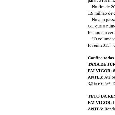
para 731,3 mil.
No fim de 201
1,9 milhão de 
No ano passado
G1, que o núme
fechou em cerc
"O volume vai
foi em 2015", 
Confira todas
TAXA DE JU
EM VIGOR:
6
ANTES:
Até ou
3,5% e 6,5%. D
TETO DA RE
EM VIGOR:
L
ANTES:
Renda