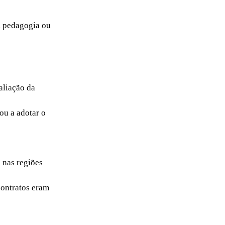
, pedagogia ou
aliação da
ou a adotar o
 nas regiões
contratos eram