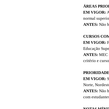
ÁREAS PRIO
EM VIGOR:
A
normal superior
ANTES:
Não ha
CURSOS COM
EM VIGOR:
F
Educação Super
ANTES:
MEC ex
critério e cur
PRIORIDADE
EM VIGOR:
S
Norte, Nordest
ANTES:
Não ha
com estudantes
NOTAS MÍNI