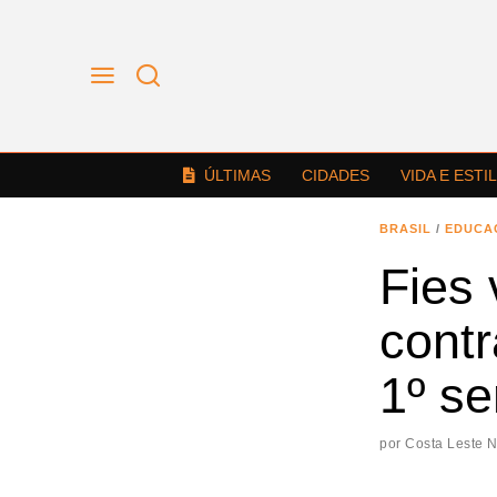
ÚLTIMAS
CIDADES
VIDA E ESTI
BRASIL
/
EDUCA
Fies 
contr
1º s
por
Costa Leste 