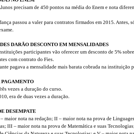
lunos precisam de 450 pontos na média do Enem e nota diferen
ança passou a valer para contratos firmados em 2015. Antes, só
 exame.
ADES DARÃO DESCONTO EM MENSALIDADES
nstituições participantes vão oferecer um desconto de 5% sobr
ntes com contrato do Fies.
nte pagava a mensalidade mais barata cobrada na instituição p
A PAGAMENTO
rês vezes a duração do curso.
10, era de duas vezes a duração.
DE DESEMPATE
 – maior nota na redação; II – maior nota na prova de Linguage
as; III – maior nota na prova de Matemática e suas Tecnologias
de Ciências da Natureza e suas Tecnologias; e V – maior nota n