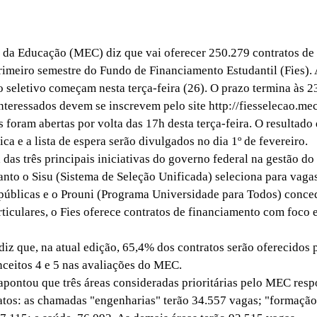
da Educação (MEC) diz que vai oferecer 250.279 contratos de
rimeiro semestre do Fundo de Financiamento Estudantil (Fies). 
o seletivo começam nesta terça-feira (26). O prazo termina às 2
interessados devem se inscrevem pelo site http://fiesselecao.mec
foram abertas por volta das 17h desta terça-feira. O resultado
a e a lista de espera serão divulgados no dia 1º de fevereiro.
as três principais iniciativas do governo federal na gestão do
anto o Sisu (Sistema de Seleção Unificada) seleciona para vaga
públicas e o Prouni (Programa Universidade para Todos) conce
articulares, o Fies oferece contratos de financiamento com foco
 que, na atual edição, 65,4% dos contratos serão oferecidos 
ceitos 4 e 5 nas avaliações do MEC.
ontou que três áreas consideradas prioritárias pelo MEC res
tos: as chamadas "engenharias" terão 34.557 vagas; "formação