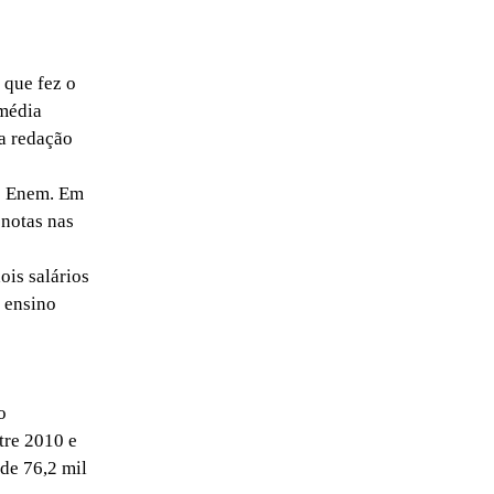
 que fez o
 média
na redação
do Enem. Em
 notas nas
ois salários
 ensino
o
tre 2010 e
de 76,2 mil