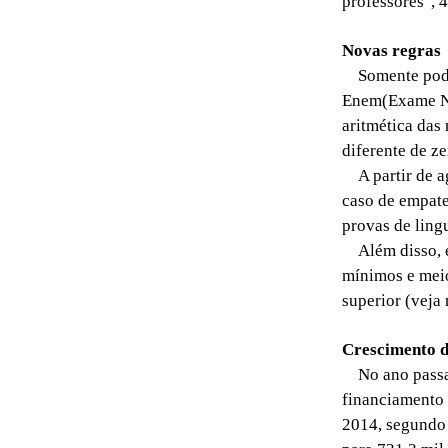
professores", 
Novas regras
Somente pode s
Enem(Exame Na
aritmética das
diferente de ze
A partir de ag
caso de empate,
provas de ling
Além disso, é c
mínimos e meio
superior (veja 
Crescimento d
No ano passad
financiamento 
2014, segundo 