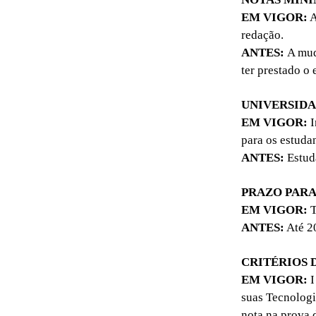
EM VIGOR:
A
redação.
ANTES:
A mud
ter prestado o
UNIVERSID
EM VIGOR:
I
para os estuda
ANTES:
Estuda
PRAZO PAR
EM VIGOR:
T
ANTES:
Até 20
CRITÉRIOS 
EM VIGOR:
I
suas Tecnologi
nota na prova 