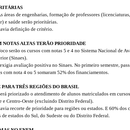
RITÁRIAS
s áreas de engenharias, formação de professores (licenciaturas
) e saúde serão prioritárias.
via definição de critério.
 NOTAS ALTAS TERÃO PRIORIDADE
oco serão os cursos com notas 5 e 4 no Sistema Nacional de Av
ior (Sinaes).
igia avaliação positiva no Sinaes. No primeiro semestre, pass
sos com nota 4 ou 5 somaram 52% dos financiamentos.
 PARA TRÊS REGIÕES DO BRASIL
erá priorizado o atendimento de alunos matriculados em cursos
e e Centro-Oeste (excluindo Distrito Federal).
via recorte de prioridade para regiões ou estados. E 60% dos 
 de estados do Sul, do Sudeste ou do Distrito Federal.
MAS NO ENEM