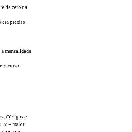
te de zero na
 era preciso
e a mensalidade
elo curso.
ns, Códigos e
; IV – maior
a prova de