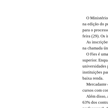
O Ministério 
na edição do p
para o process
feira (29). Os 
As inscrições 
na chamada únic
O Fies é uma d
superior. Enqu
universidades 
instituições p
baixa renda.
Mercadante diz
cursos com con
Além disso, ap
63% dos contra