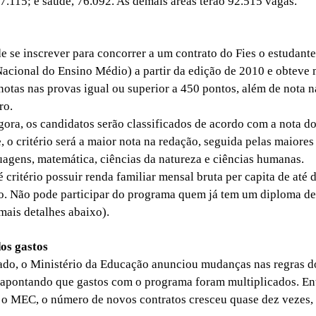
47.115; e saúde, 76.092. As demais áreas terão 92.515 vagas.
e inscrever para concorrer a um contrato do Fies o estudante
cional do Ensino Médio) a partir da edição de 2010 e obteve
 notas nas provas igual ou superior a 450 pontos, além de nota 
ro.
ora, os candidatos serão classificados de acordo com a nota 
 o critério será a maior nota na redação, seguida pelas maiores
uagens, matemática, ciências da natureza e ciências humanas.
ritério possuir renda familiar mensal bruta per capita de até d
. Não pode participar do programa quem já tem um diploma de
mais detalhes abaixo).
os gastos
o, o Ministério da Educação anunciou mudanças nas regras d
apontando que gastos com o programa foram multiplicados. En
o MEC, o número de novos contratos cresceu quase dez vezes, 