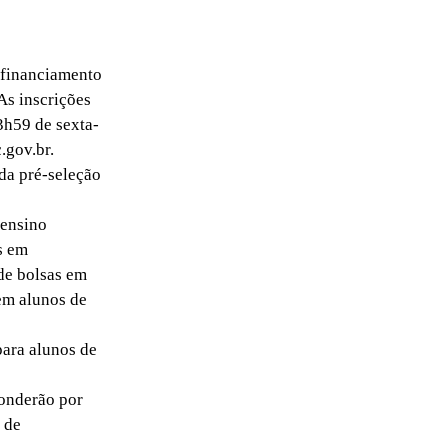
 financiamento
As inscrições
3h59 de sexta-
.gov.br.
 da pré-seleção
 ensino
s em
de bolsas em
 em alunos de
para alunos de
ponderão por
 de