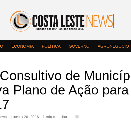
LO
ECONOMIA
POLÍTICA
GOVERNO
AGRONEGÓCIO
Consultivo de Municíp
va Plano de Ação para
17
News
janeiro 26, 2016
1 min de leitura