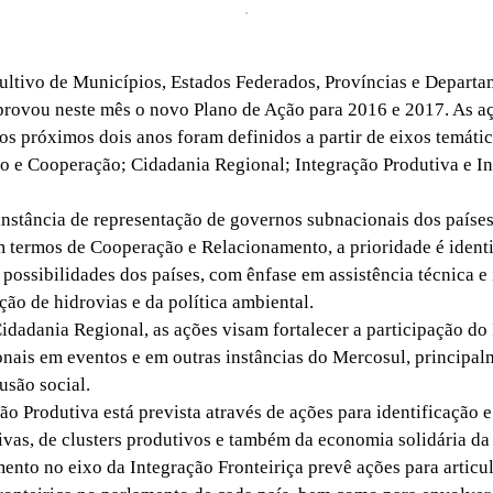
tivo de Municípios, Estados Federados, Províncias e Depart
rovou neste mês o novo Plano de Ação para 2016 e 2017. As a
 os próximos dois anos foram definidos a partir de eixos temát
 e Cooperação; Cidadania Regional; Integração Produtiva e I
stância de representação de governos subnacionais dos países
 termos de Cooperação e Relacionamento, a prioridade é identi
possibilidades dos países, com ênfase em assistência técnica e 
ção de hidrovias e da política ambiental.
adania Regional, as ações visam fortalecer a participação do
nais em eventos e em outras instâncias do Mercosul, principa
lusão social.
o Produtiva está prevista através de ações para identificação 
ivas, de clusters produtivos e também da economia solidária da 
mento no eixo da Integração Fronteiriça prevê ações para articu