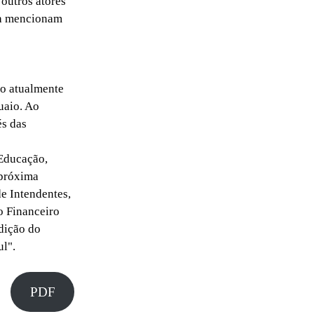
 outros atores
nda mencionam
o atualmente
uaio. Ao
és das
 Educação,
 próxima
e Intendentes,
o Financeiro
dição do
l".
PDF