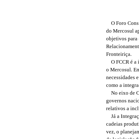
O Foro Consul
do Mercosul ap
objetivos para
Relacionamento
Fronteiriça.
O FCCR é a in
o Mercosul. Em
necessidades e 
como a integra
No eixo de Cid
governos nacio
relativos a inc
Já a Integraçã
cadeias produt
vez, o planeja