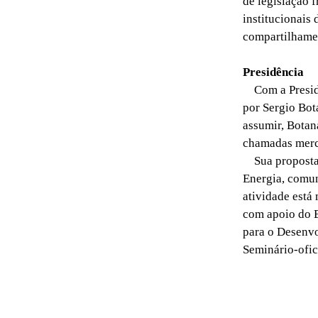
de legislação 
institucionais
compartilhamen
Presidência
Com a Presidê
por Sergio Bot
assumir, Botana
chamadas merc
Sua proposta é
Energia, comun
atividade está
com apoio do 
para o Desenvo
Seminário-ofi