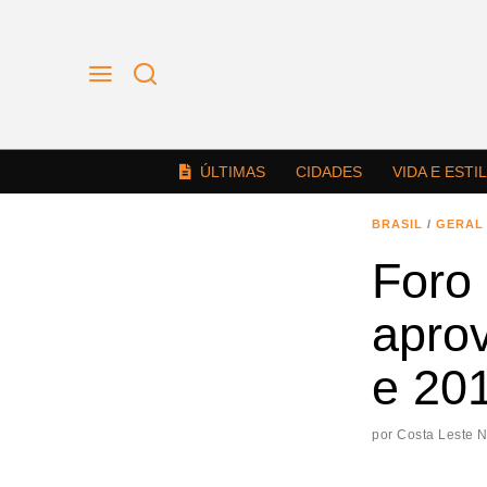
ÚLTIMAS
CIDADES
VIDA E ESTI
BRASIL
/
GERAL
Foro 
apro
e 20
por
Costa Leste 