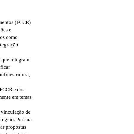
amentos (FCCR)
ções e
icos como
ntegração
 que integram
ficar
infraestrutura,
 FCCR e dos
lmente em temas
e vinculação de
região. Por sua
lar propostas