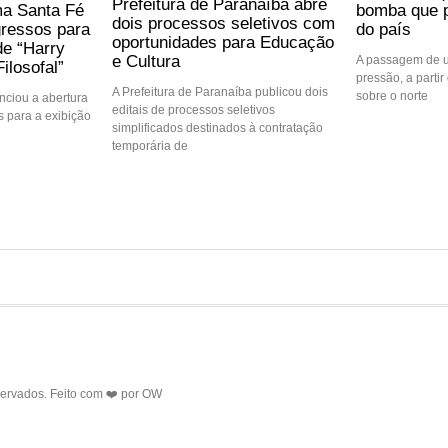
Prefeitura de Paranaíba abre
ma Santa Fé
bomba que p
dois processos seletivos com
gressos para
do país
oportunidades para Educação
de “Harry
e Cultura
A passagem de u
ilosofal”
pressão, a partir 
A Prefeitura de Paranaíba publicou dois
sobre o norte
ciou a abertura
editais de processos seletivos
 para a exibição
simplificados destinados à contratação
temporária de
servados. Feito com ❤️ por
OW