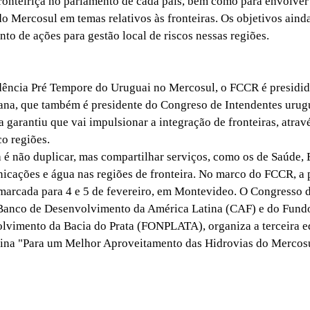
fronteiriça no parlamento de cada país, bem como para envolver
 do Mercosul em temas relativos às fronteiras. Os objetivos ai
to de ações para gestão local de riscos nessas regiões.
ncia Pré Tempore do Uruguai no Mercosul, o FCCR é presidid
ana, que também é presidente do Congreso de Intendentes urug
 garantiu que vai impulsionar a integração de fronteiras, atrav
o regiões.
 não duplicar, mas compartilhar serviços, como os de Saúde,
icações e água nas regiões de fronteira. No marco do FCCR, a
 marcada para 4 e 5 de fevereiro, em Montevideo. O Congresso d
Banco de Desenvolvimento da América Latina (CAF) e do Fund
lvimento da Bacia do Prata (FONPLATA), organiza a terceira e
cina "Para um Melhor Aproveitamento das Hidrovias do Mercosu