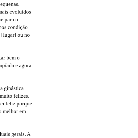
pequenas.
mais evoluídos
ue para o
emos condição
 [lugar] ou no
tar bem o
impíada e agora
a ginástica
muito felizes.
ei feliz porque
 o melhor em
uais gerais. A