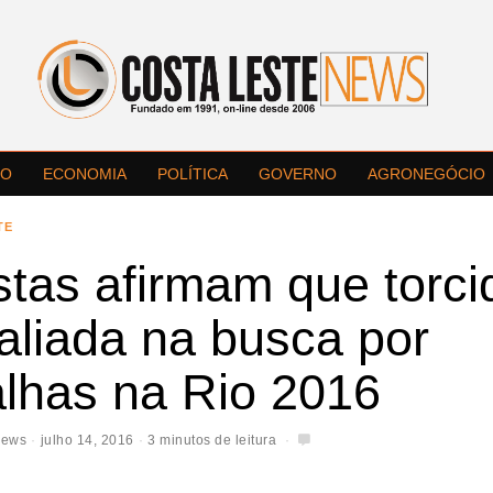
LO
ECONOMIA
POLÍTICA
GOVERNO
AGRONEGÓCIO
TE
tas afirmam que torci
aliada na busca por
lhas na Rio 2016
News
julho 14, 2016
3 minutos de leitura