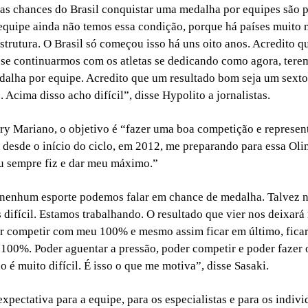
 as chances do Brasil conquistar uma medalha por equipes são 
quipe ainda não temos essa condição, porque há países muito 
strutura. O Brasil só começou isso há uns oito anos. Acredito q
 se continuarmos com os atletas se dedicando como agora, ter
alha por equipe. Acredito que um resultado bom seja um sexto
Acima disso acho difícil”, disse Hypolito a jornalistas.
ry Mariano, o objetivo é “fazer uma boa competição e represen
u desde o início do ciclo, em 2012, me preparando para essa Ol
eu sempre fiz e dar meu máximo.”
nenhum esporte podemos falar em chance de medalha. Talvez n
 difícil. Estamos trabalhando. O resultado que vier nos deixará 
r competir com meu 100% e mesmo assim ficar em último, ficar
 100%. Poder aguentar a pressão, poder competir e poder fazer
 é muito difícil. É isso o que me motiva”, disse Sasaki.
pectativa para a equipe, para os especialistas e para os individ