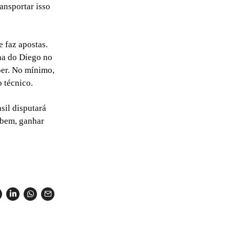
ansportar isso
e faz apostas.
ha do Diego no
uper. No mínimo,
 técnico.
sil disputará
 bem, ganhar