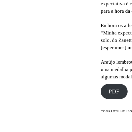
expectativa é c
para a hora da
Embora os atle
“Minha expecta
solo, do Zanett
[esperamos] um
Araújo lembrou 
uma medalha po
algumas medalh
PDF
COMPARTILHE IS