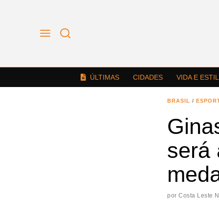
ÚLTIMAS
CIDADES
VIDA E ESTI
BRASIL
/
ESPOR
Ginas
será 
meda
por
Costa Leste 