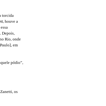
a torcida
04, houve a
 essa
. Depois,
no Rio, onde
 Paulo], em
aquele pódio”,
Zanetti, os