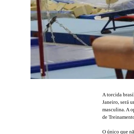
A torcida bras
Janeiro, será u
masculina. A o
de Treinament
O único que nã