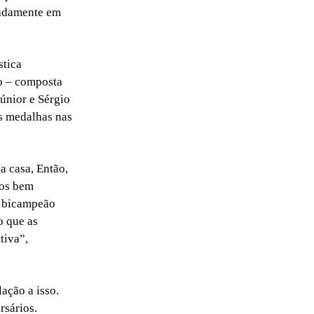
radamente em
stica
o – composta
únior e Sérgio
s medalhas nas
a casa, Então,
mos bem
, bicampeão
o que as
tiva”,
ação a isso.
rsários.