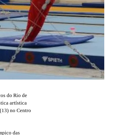
cos do Rio de
ica artística
 (13) no Centro
mpico das