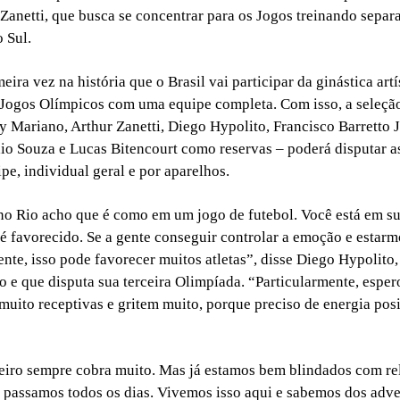
 Zanetti, que busca se concentrar para os Jogos treinando sepa
 Sul.
meira vez na história que o Brasil vai participar da ginástica artí
Jogos Olímpicos com uma equipe completa. Com isso, a seleçã
y Mariano, Arthur Zanetti, Diego Hypolito, Francisco Barretto J
io Souza e Lucas Bitencourt como reservas – poderá disputar a
pe, individual geral e por aparelhos.
 no Rio acho que é como em um jogo de futebol. Você está em su
é favorecido. Se a gente conseguir controlar a emoção e estar
e, isso pode favorecer muitos atletas”, disse Diego Hypolito
o e que disputa sua terceira Olimpíada. “Particularmente, esper
muito receptivas e gritem muito, porque preciso de energia posi
eiro sempre cobra muito. Mas já estamos bem blindados com rel
passamos todos os dias. Vivemos isso aqui e sabemos dos adve