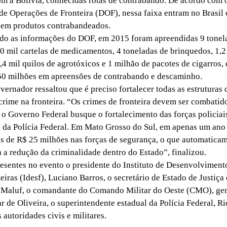
om a Bolívia, conhecidas rotas de contrabando. De acordo com 
e Operações de Fronteira (DOF), nessa faixa entram no Brasil 
 em produtos contrabandeados.
 as informações do DOF, em 2015 foram apreendidas 9 tonel
0 mil cartelas de medicamentos, 4 toneladas de brinquedos, 1,2
,4 mil quilos de agrotóxicos e 1 milhão de pacotes de cigarro
50 milhões em apreensões de contrabando e descaminho.
ernador ressaltou que é preciso fortalecer todas as estruturas
crime na fronteira. “Os crimes de fronteira devem ser combatido
 o Governo Federal busque o fortalecimento das forças policiai
 da Polícia Federal. Em Mato Grosso do Sul, em apenas um ano
s de R$ 25 milhões nas forças de segurança, o que automatica
a a redução da criminalidade dentro do Estado”, finalizou.
sentes no evento o presidente do Instituto de Desenvolvimen
eiras (Idesf), Luciano Barros, o secretário de Estado de Justiça
o Maluf, o comandante do Comando Militar do Oeste (CMO), ge
 de Oliveira, o superintendente estadual da Polícia Federal, R
 autoridades civis e militares.