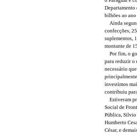
o Paraguai e c
Departamento d
bilhões ao ano
Ainda segundo
confecções, 25
suplementos, 1
montante de 1
Por fim, o gov
para reduzir o 
necessário que
principalmente
investimos mai
contribuiu par
Estiveram pre
Social de Front
Pública, Silvi
Humberto Cesar
César, e demais