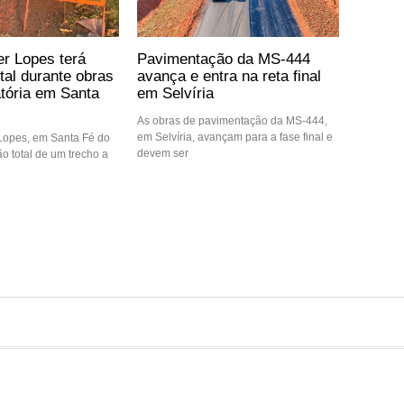
er Lopes terá
Pavimentação da MS-444
otal durante obras
avança e entra na reta final
atória em Santa
em Selvíria
As obras de pavimentação da MS-444,
em Selvíria, avançam para a fase final e
 Lopes, em Santa Fé do
devem ser
ção total de um trecho a