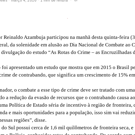
News
março 4, 2016
1 min de leitura
einaldo Azambuja participou na manhã desta quinta-feira (3)
eral, da solenidade em alusão ao Dia Nacional de Combate ao 
 divulgação do estudo “As Rotas do Crime – as Encruzilhadas 
foi apresentado um estudo que mostra que em 2015 o Brasil p
crime de contrabando, que significa um crescimento de 15% em
dor, o combate a esse tipo de crime deve ser tratado com uma 
do a redução da evasão de recursos que o contrabando causa ao
uma Política de Estado séria de incentivo à região de fronteira,
nda e mais oportunidades para a população, isso sim vai reduzi
essas regiões”, disse.
 Sul possui cerca de 1,6 mil quilômetros de fronteira seca, e 