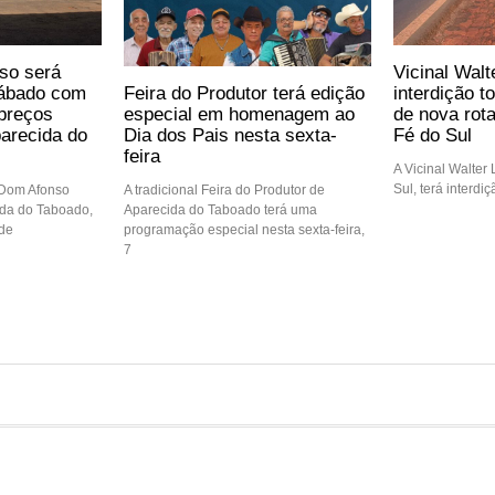
so será
Vicinal Walt
Feira do Produtor terá edição
sábado com
interdição t
especial em homenagem ao
preços
de nova rot
Dia dos Pais nesta sexta-
arecida do
Fé do Sul
feira
A Vicinal Walter
Sul, terá interdi
A tradicional Feira do Produtor de
 Dom Afonso
Aparecida do Taboado terá uma
ida do Taboado,
programação especial nesta sexta-feira,
 de
7