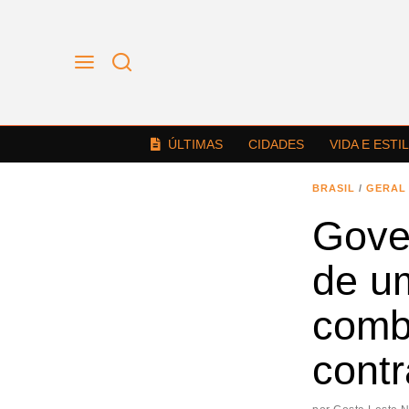
ÚLTIMAS
CIDADES
VIDA E ESTI
BRASIL
/
GERAL
Gove
de um
comb
cont