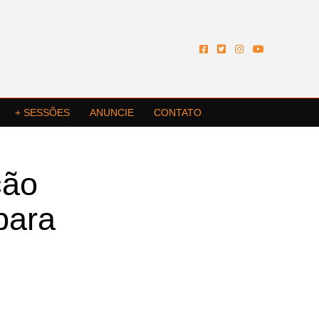
+ SESSÕES
ANUNCIE
CONTATO
ção
para