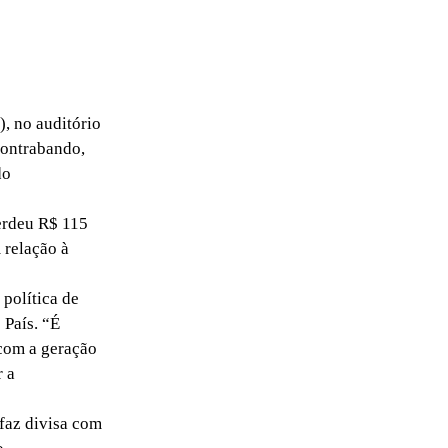
, no auditório
Contrabando,
do
erdeu R$ 115
 relação à
política de
 País. “É
 com a geração
r a
faz divisa com