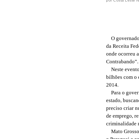
por
Costa Leste 
O governador R
da Receita Fed
onde ocorreu a
Contrabando”.
Neste evento 
bilhões com o 
2014.
Para o governa
estado, buscan
preciso criar n
de emprego, re
criminalidade n
Mato Grosso do