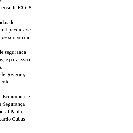
o
cerca de R$ 6,8
adas de
 mil pacotes de
s, que somam um
 de segurança
s, e para isso é
s,
 de governo,
mente
to Econômico e
 e Segurança
neral Paulo
icardo Cubas