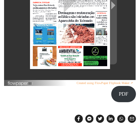
Created using FlowPaper Flipbook Maker ↗
PDF