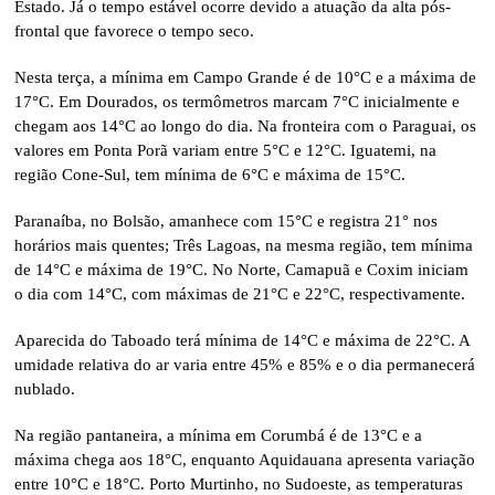
Estado. Já o tempo estável ocorre devido a atuação da alta pós-
frontal que favorece o tempo seco.
Nesta terça, a mínima em Campo Grande é de 10°C e a máxima de
17°C. Em Dourados, os termômetros marcam 7°C inicialmente e
chegam aos 14°C ao longo do dia. Na fronteira com o Paraguai, os
valores em Ponta Porã variam entre 5°C e 12°C. Iguatemi, na
região Cone-Sul, tem mínima de 6°C e máxima de 15°C.
Paranaíba, no Bolsão, amanhece com 15°C e registra 21° nos
horários mais quentes; Três Lagoas, na mesma região, tem mínima
de 14°C e máxima de 19°C. No Norte, Camapuã e Coxim iniciam
o dia com 14°C, com máximas de 21°C e 22°C, respectivamente.
Aparecida do Taboado terá mínima de 14°C e máxima de 22°C. A
umidade relativa do ar varia entre 45% e 85% e o dia permanecerá
nublado.
Na região pantaneira, a mínima em Corumbá é de 13°C e a
máxima chega aos 18°C, enquanto Aquidauana apresenta variação
entre 10°C e 18°C. Porto Murtinho, no Sudoeste, as temperaturas