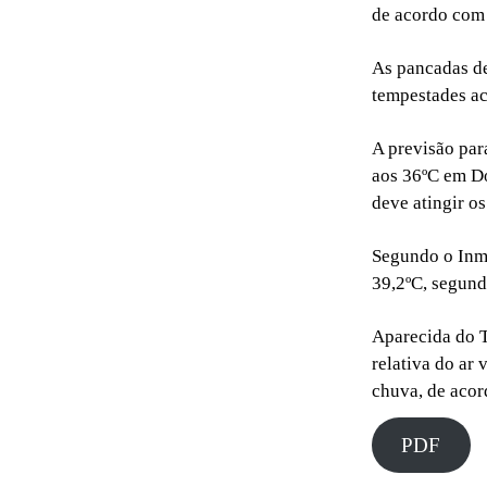
de acordo com
As pancadas de
tempestades ac
A previsão pa
aos 36ºC em D
deve atingir o
Segundo o Inme
39,2ºC, segund
Aparecida do 
relativa do ar
chuva, de acor
PDF