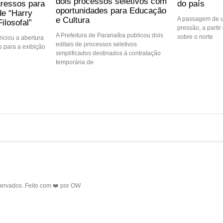
dois processos seletivos com
gressos para
do país
oportunidades para Educação
de “Harry
e Cultura
A passagem de u
ilosofal”
pressão, a partir 
A Prefeitura de Paranaíba publicou dois
sobre o norte
ciou a abertura
editais de processos seletivos
 para a exibição
simplificados destinados à contratação
temporária de
servados. Feito com ❤️ por
OW