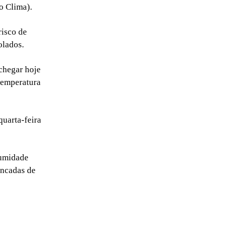
o Clima).
risco de
olados.
chegar hoje
temperatura
quarta-feira
 umidade
ancadas de