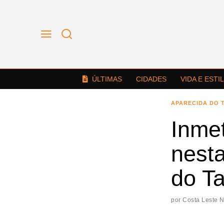
ÚLTIMAS
CIDADES
VIDA E ESTI
APARECIDA DO 
Inme
nesta
do T
por
Costa Leste 