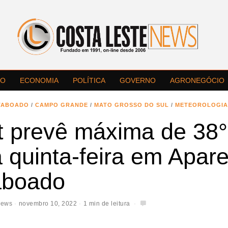
LO
ECONOMIA
POLÍTICA
GOVERNO
AGRONEGÓCIO
TABOADO
/
CAMPO GRANDE
/
MATO GROSSO DO SUL
/
METEOROLOGIA
t prevê máxima de 38
 quinta-feira em Apar
aboado
News
novembro 10, 2022
1 min de leitura