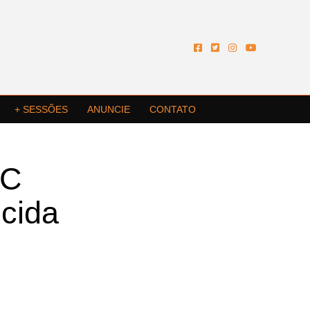
+ SESSÕES
ANUNCIE
CONTATO
°C
ecida