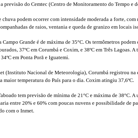
 a previsão do Cemtec (Centro de Monitoramento do Tempo e d
 chuva podem ocorrer com intensidade moderada a forte, com 
ompanhadas de raios, ventania e queda de granizo em locais is
ra Campo Grande é de máxima de 35°C. Os termômetros podem 
ourados, 37ºC em Corumbá e Coxim, e 38ºC em Três Lagoas. A 
s 34ºC em Ponta Porã e Iguatemi.
t (Instituto Nacional de Meteorologia), Corumbá registrou na 
a maior temperatura do País para o dia. Coxim atingiu 37,6ºC.
Taboado tem previsão de mínima de 21°C e máxima de 38°C. A
 varia entre 20% e 60% com poucas nuvens e possibilidade de p
do com o Inmet.