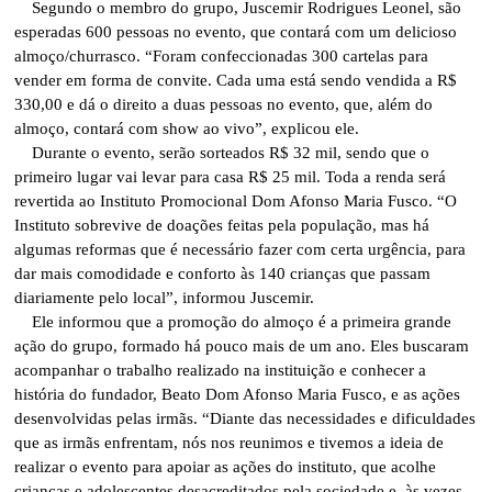
Segundo o membro do grupo, Juscemir Rodrigues Leonel, são
esperadas 600 pessoas no evento, que contará com um delicioso
almoço/churrasco. “Foram confeccionadas 300 cartelas para
vender em forma de convite. Cada uma está sendo vendida a R$
330,00 e dá o direito a duas pessoas no evento, que, além do
almoço, contará com show ao vivo”, explicou ele.
Durante o evento, serão sorteados R$ 32 mil, sendo que o
primeiro lugar vai levar para casa R$ 25 mil. Toda a renda será
revertida ao Instituto Promocional Dom Afonso Maria Fusco. “O
Instituto sobrevive de doações feitas pela população, mas há
algumas reformas que é necessário fazer com certa urgência, para
dar mais comodidade e conforto às 140 crianças que passam
diariamente pelo local”, informou Juscemir.
Ele informou que a promoção do almoço é a primeira grande
ação do grupo, formado há pouco mais de um ano. Eles buscaram
acompanhar o trabalho realizado na instituição e conhecer a
história do fundador, Beato Dom Afonso Maria Fusco, e as ações
desenvolvidas pelas irmãs. “Diante das necessidades e dificuldades
que as irmãs enfrentam, nós nos reunimos e tivemos a ideia de
realizar o evento para apoiar as ações do instituto, que acolhe
crianças e adolescentes desacreditados pela sociedade e, às vezes,