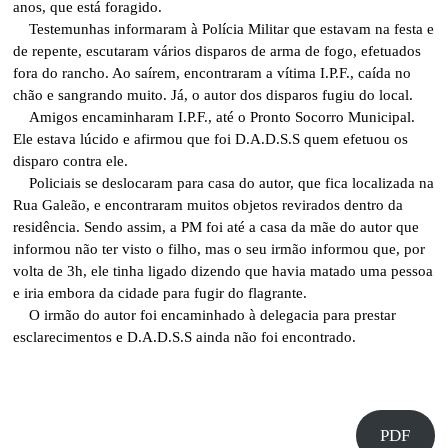
anos, que está foragido.
Testemunhas informaram à Polícia Militar que estavam na festa e
de repente, escutaram vários disparos de arma de fogo, efetuados
fora do rancho. Ao saírem, encontraram a vítima I.P.F., caída no
chão e sangrando muito. Já, o autor dos disparos fugiu do local.
Amigos encaminharam I.P.F., até o Pronto Socorro Municipal.
Ele estava lúcido e afirmou que foi D.A.D.S.S quem efetuou os
disparo contra ele.
Policiais se deslocaram para casa do autor, que fica localizada na
Rua Galeão, e encontraram muitos objetos revirados dentro da
residência. Sendo assim, a PM foi até a casa da mãe do autor que
informou não ter visto o filho, mas o seu irmão informou que, por
volta de 3h, ele tinha ligado dizendo que havia matado uma pessoa
e iria embora da cidade para fugir do flagrante.
O irmão do autor foi encaminhado à delegacia para prestar
esclarecimentos e D.A.D.S.S ainda não foi encontrado.
PDF